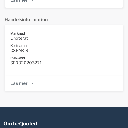
Läs mer
Handelsinformation
Marknad
Onoterat
Kortnamn
DSPAB-B
ISIN-kod
SE0020203271
Läs mer
Om beQuoted