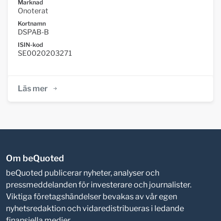
Marknad
Onoterat
Kortnamn
DSPAB-B
ISIN-kod
SE0020203271
Läs mer
Om beQuoted
beQuoted publicerar nyheter, analyser och
pressmeddelanden för investerare och journalister.
Viktiga företagshändelser bevakas av vår egen
nyhetsredaktion och vidaredistribueras i ledande
finansiella medier.