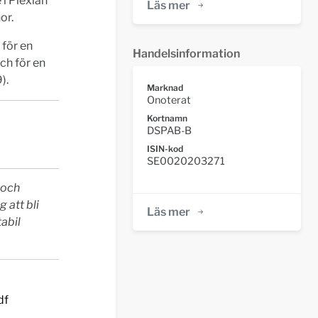
 i Plexian
Läs mer
or.
 för en
Handelsinformation
ch för en
).
Marknad
Onoterat
Kortnamn
DSPAB-B
ISIN-kod
SE0020203271
 och
 att bli
Läs mer
abil
df