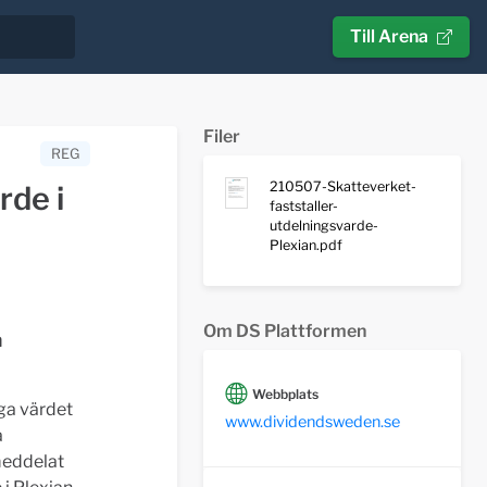
Till Arena
Filer
REG
210507-Skatteverket-
rde i
faststaller-
utdelningsvarde-
Plexian.pdf
Om DS Plattformen
n
Webbplats
iga värdet
www.dividendsweden.se
a
meddelat