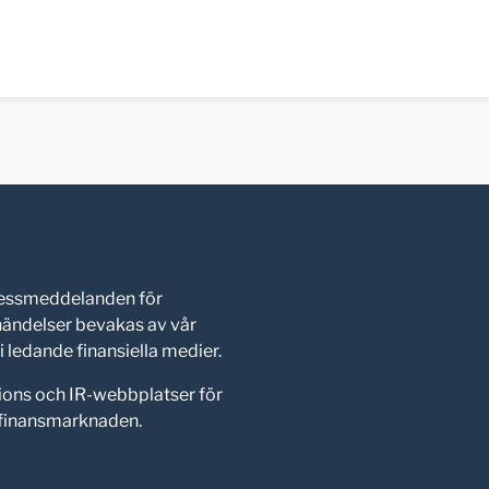
pressmeddelanden för
shändelser bevakas av vår
 ledande finansiella medier.
ions och IR-webbplatser för
d finansmarknaden.