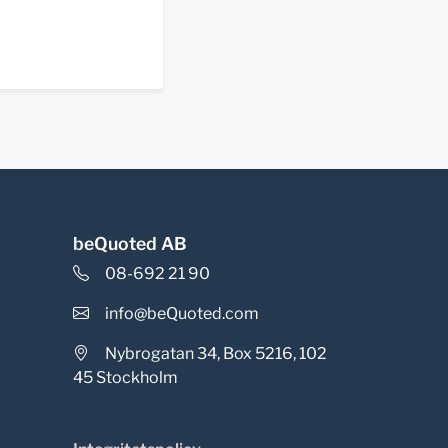
beQuoted AB
08-692 21 90
info@beQuoted.com
Nybrogatan 34, Box 5216, 102
45 Stockholm