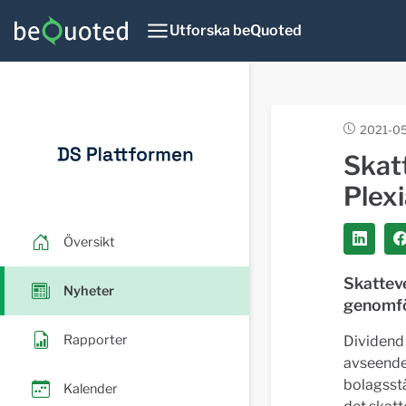
Utforska beQuoted
2021-05
Skat
Plex
Översikt
Skatteve
Nyheter
genomför
Rapporter
Dividend 
avseende 
bolagsst
Kalender