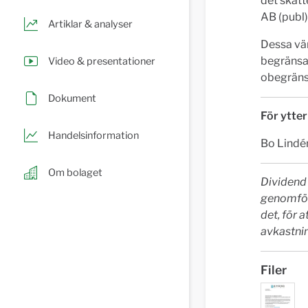
det skatt
AB (publ)
Artiklar & analyser
Dessa vär
begränsat
Video & presentationer
obegränsa
Dokument
För ytter
Handelsinformation
Bo Lindé
Om bolaget
Dividend 
genomför 
det, för 
avkastnin
Filer