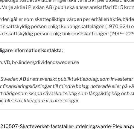
epliktiga värdet av utdelningen ska vara 5 kr per utdelad aktie
. Varje aktie i Plexian AB (publ) ska anses anskaffad för 5 kron
den gäller som skattepliktiga värden per erhållen aktie, både
 skattskyldig person enligt kupongskattelagen (1970:624) o
t skattskyldig person enligt inkomstskattelagen (1999:1229
ligare information kontakta:
n, VD,
bo.linden@dividendsweden.se
Sweden AB är ett svenskt publikt aktiebolag, som investerar
finansieringslösningar till mindre bolag, noterade eller på väg
att därigenom skapa såväl kortsiktig som långsiktig hög och st
g till sina aktieägare via utdelningar.
210507-Skatteverket-faststaller-utdelningsvarde-Plexian.p