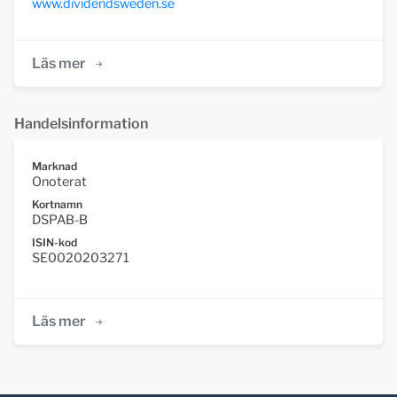
www.dividendsweden.se
Läs mer
Handelsinformation
Marknad
Onoterat
Kortnamn
DSPAB-B
ISIN-kod
SE0020203271
Läs mer