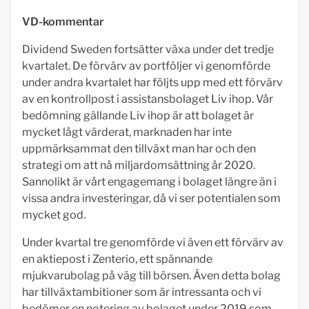
VD-kommentar
Dividend Sweden fortsätter växa under det tredje
kvartalet. De förvärv av portföljer vi genomförde
under andra kvartalet har följts upp med ett förvärv
av en kontrollpost i assistansbolaget Liv ihop. Vår
bedömning gällande Liv ihop är att bolaget är
mycket lågt värderat, marknaden har inte
uppmärksammat den tillväxt man har och den
strategi om att nå miljardomsättning år 2020.
Sannolikt är vårt engagemang i bolaget längre än i
vissa andra investeringar, då vi ser potentialen som
mycket god.
Under kvartal tre genomförde vi även ett förvärv av
en aktiepost i Zenterio, ett spännande
mjukvarubolag på väg till börsen. Även detta bolag
har tillväxtambitioner som är intressanta och vi
bedömer en notering av bolaget under 2019 som