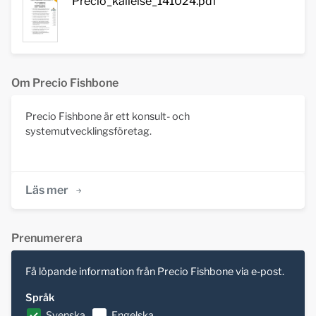
Precio_kallelse_141024.pdf
Om Precio Fishbone
Precio Fishbone är ett konsult- och
systemutvecklingsföretag.
Läs mer
Prenumerera
Få löpande information från Precio Fishbone via e-post.
Språk
Svenska
Engelska