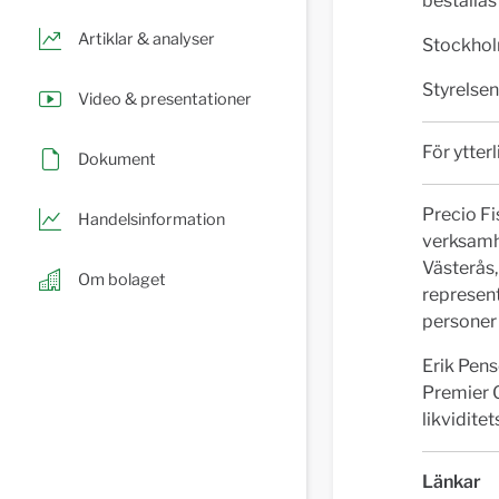
beställas
Artiklar & analyser
Stockhol
Styrelsen
Video & presentationer
För ytter
Dokument
Precio F
Handelsinformation
verksamhe
Västerås,
Om bolaget
represent
personer 
Erik Pens
Premier 
likvidite
Länkar