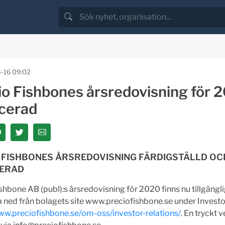
-16 09:02
io Fishbones årsredovisning för 
icerad
 FISHBONES ÅRSREDOVISNING FÄRDIGSTÄLLD OC
CERAD
shbone AB (publ):s årsredovisning för 2020 finns nu tillgängli
 ned från bolagets site www.preciofishbone.se under Investor
ww.preciofishbone.se/om-oss/investor-relations/
. En tryckt 