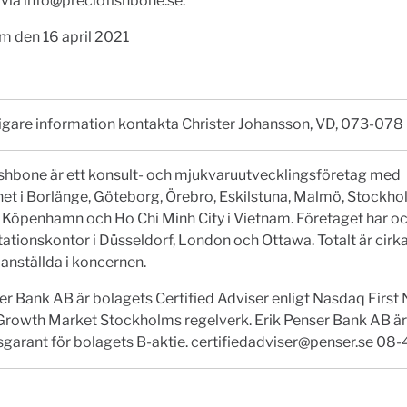
 via
info@preciofishbone.se
.
m den 16 april 2021
ligare information kontakta Christer Johansson, VD, 073-078
ishbone är ett konsult- och mjukvaruutvecklingsföretag med
t i Borlänge, Göteborg, Örebro, Eskilstuna, Malmö, Stockho
 Köpenhamn och Ho Chi Minh City i Vietnam. Företaget har o
ationskontor i Düsseldorf, London och Ottawa. Totalt är cirk
anställda i koncernen.
er Bank AB är bolagets Certified Adviser enligt Nasdaq First
Growth Market Stockholms regelverk. Erik Penser Bank AB är
tsgarant för bolagets B-aktie.
certifiedadviser@penser.se
08-4