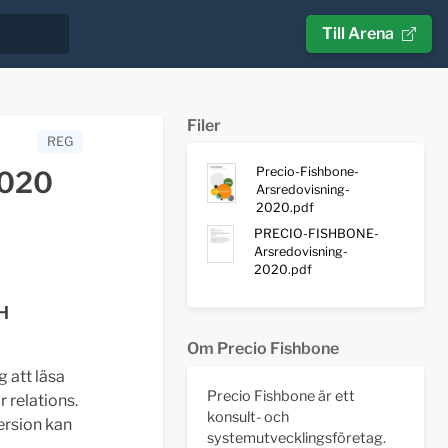
Till Arena
Filer
REG
Precio-Fishbone-
2020
Arsredovisning-
2020.pdf
PRECIO-FISHBONE-
Arsredovisning-
2020.pdf
H
Om Precio Fishbone
g att läsa
Precio Fishbone är ett
 relations.
konsult- och
version kan
systemutvecklingsföretag.