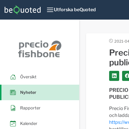
Utforska beQuoted
2021-04
Prec
publ
Översikt
PRECIO
Nyheter
PUBLI
Rapporter
Precio Fi
och ladda
https://w
Kalender