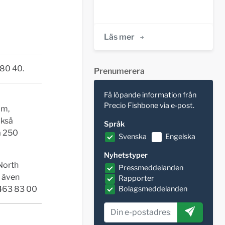
Läs mer
 80 40.
Prenumerera
Få löpande information från
Precio Fishbone via e-post.
lm,
ckså
Språk
a 250
Svenska
Engelska
Nyhetstyper
 North
Pressmeddelanden
 även
Rapporter
63 83 00
Bolagsmeddelanden