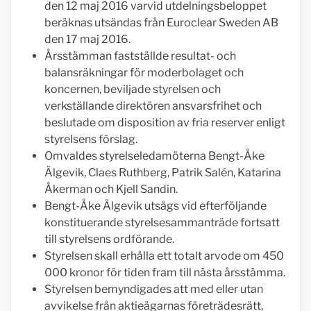
den 12 maj 2016 varvid utdelningsbeloppet
beräknas utsändas från Euroclear Sweden AB
den 17 maj 2016.
Årsstämman fastställde resultat- och
balansräkningar för moderbolaget och
koncernen, beviljade styrelsen och
verkställande direktören ansvarsfrihet och
beslutade om disposition av fria reserver enligt
styrelsens förslag.
Omvaldes styrelseledamöterna Bengt-Åke
Älgevik, Claes Ruthberg, Patrik Salén, Katarina
Åkerman och Kjell Sandin.
Bengt-Åke Älgevik utsågs vid efterföljande
konstituerande styrelsesammanträde fortsatt
till styrelsens ordförande.
Styrelsen skall erhålla ett totalt arvode om 450
000 kronor för tiden fram till nästa årsstämma.
Styrelsen bemyndigades att med eller utan
avvikelse från aktieägarnas företrädesrätt,