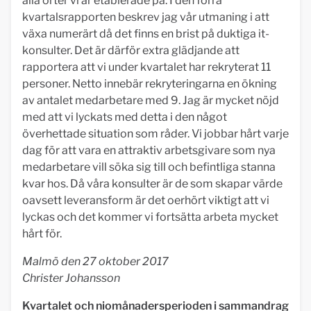
alla orter vi är etablerade på. I den förra
kvartalsrapporten beskrev jag vår utmaning i att
växa numerärt då det finns en brist på duktiga it-
konsulter. Det är därför extra glädjande att
rapportera att vi under kvartalet har rekryterat 11
personer. Netto innebär rekryteringarna en ökning
av antalet medarbetare med 9. Jag är mycket nöjd
med att vi lyckats med detta i den något
överhettade situation som råder. Vi jobbar hårt varje
dag för att vara en attraktiv arbetsgivare som nya
medarbetare vill söka sig till och befintliga stanna
kvar hos. Då våra konsulter är de som skapar värde
oavsett leveransform är det oerhört viktigt att vi
lyckas och det kommer vi fortsätta arbeta mycket
hårt för.
Malmö den 27 oktober 2017
Christer Johansson
Kvartalet och niomånadersperioden i sammandrag