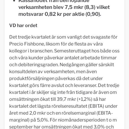
Kassaflödet från den löpande
verksamheten blev 7,5 mkr (8,3) vilket
motsvarar 0,82 kr per aktie (0,90).
VD har ordet
Det tredje kvartalet är som vanligt det svagaste för
Precio Fishbone, liksom för de flesta av våra
kollegor i branschen. Semesteruttaget hos både oss
och våra kunder påverkar antalet arbetade timmar
och debiteringsgraden. Nedgången gäller särskilt
konsultdelen av verksamheten, men även
produktförsäljningen påverkas då det under
kvartalet görs färre avslut och leveranser. Det tredje
kvartalet i år skiljer sig inte från tidigare år även om
omsättningen ökat till 39,7 mkr (+1,2%) så har
kvartalet det lägsta rörelseresultatet (EBITA) under
året med 2,0 mkr och en rörelsemarginal (EBITA-
marginal) på 5,0%. För niomånadersperioden t o m
september har omsättningen ökat med 3,0% och