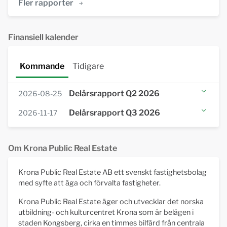
Fler rapporter
Finansiell kalender
Kommande
Tidigare
Delårsrapport Q2 2026
2026-08-25
Lägg till i kalender (iCal)
Delårsrapport Q3 2026
2026-11-17
Lägg till i Googlekalender
Lägg till i kalender (iCal)
Lägg till i Googlekalender
Om Krona Public Real Estate
Krona Public Real Estate AB ett svenskt fastighetsbolag
med syfte att äga och förvalta fastigheter.
Krona Public Real Estate äger och utvecklar det norska
utbildning- och kulturcentret Krona som är belägen i
staden Kongsberg, cirka en timmes bilfärd från centrala