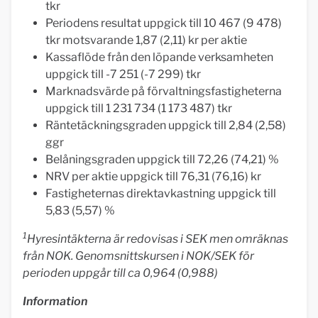
tkr
Periodens resultat uppgick till 10 467 (9 478)
tkr motsvarande 1,87 (2,11) kr per aktie
Kassaflöde från den löpande verksamheten
uppgick till -7 251 (-7 299) tkr
Marknadsvärde på förvaltningsfastigheterna
uppgick till 1 231 734 (1 173 487) tkr
Räntetäckningsgraden uppgick till 2,84 (2,58)
ggr
Belåningsgraden uppgick till 72,26 (74,21) %
NRV per aktie uppgick till 76,31 (76,16) kr
Fastigheternas direktavkastning uppgick till
5,83 (5,57) %
1
Hyresintäkterna är redovisas i SEK men omräknas
från NOK. Genomsnittskursen i NOK/SEK för
perioden uppgår till ca 0,964 (0,988)
Information