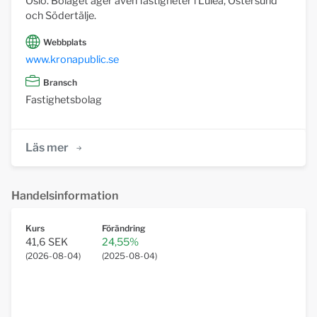
Oslo. Bolaget äger även fastigheter i Luleå, Östersund
och Södertälje.
Webbplats
www.kronapublic.se
Bransch
Fastighetsbolag
Läs mer
Handelsinformation
Kurs
Förändring
41,6 SEK
24,55%
(
2026-08-04
)
(
2025-08-04
)