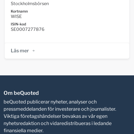
Stockholmsbörsen
Kortnamn
WISE
ISIN-kod
SE0007277876
Läs mer
Om beQuoted
beQuoted publicerar nyheter, analyser och
pressmeddelanden för investerare och journalister.
Viktiga företagshändelser bevakas av vår egen
nyhetsredaktion och vidaredistribueras i ledande
finansiella medier.