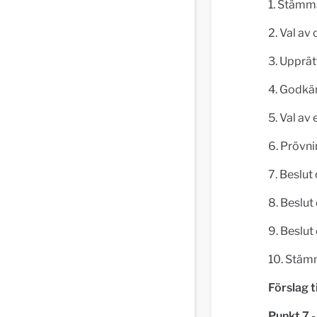
1. Stäm
2. Val a
3. Upprä
4. Godkä
5. Val av
6. Prövn
7. Beslu
8. Beslu
9. Beslut
10. Stäm
Förslag ti
Punkt 7 