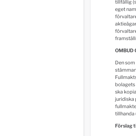
tillfällig
eget namn
förvaltar
aktieägar
förvalta
framställ
OMBUD 
Den som i
stämman 
Fullmakts
bolagets 
ska kopia
juridiska
fullmakte
tillhanda
Förslag t