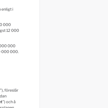
enligt i
600 000
ögst 12 000
0 000 000
0 000 000.
"), föreslår
idan
et
") och å
nsplanen