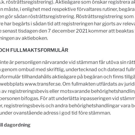
 (s.k. rösträttsregistrering). Aktieägare som önskar registrera a
 måste, i enlighet med respektive förvaltares rutiner, begära
en gör sådan rösträttsregistrering. Rösträttsregistrering som
e har begärts i sådan tid att registreringen har gjorts av relev
re senast tisdagen den 7 december 2021 kommer att beaktas 
ningen av aktieboken.
OCH FULLMAKTSFORMULÄR
nte är personligen närvarande vid stämman får utöva sin rätt
genom ombud med skriftlig, undertecknad och daterad full
formulär tillhandahålls aktieägare på begäran och finns tillg
webbplats www.transfer.se. Om fullmakten utfärdats av jurid
 av registreringsbevis eller motsvarande behörighetshandlin
 personen bifogas. För att underlätta inpasseringen vid stäm
r, registreringsbevis och andra behörighetshandlingar vara 
 under ovanstående adress i god tid före stämman.
ill dagordning