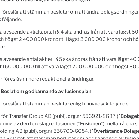
 föreslår att stämman beslutar om att ändra bolagsordningen 
 följande.
 avseende aktiekapital i § 4 ska ändras från att vara lägst 
h högst 2 400 000 kronor till lägst 3 000 000 kronor och h
or.
 avseende antal aktier i § 5 ska ändras från att vara lägst 4
t 160 000 000 till att vara lägst 200 000 000 och högst 80
 föreslås mindre redaktionella ändringar.
- Beslut om godkännande av fusionsplan
 föreslår att stämman beslutar enligt i huvudsak följande.
 för Transfer Group AB (publ), org.nr 556921-8687 ("
Bolaget
ning av den föreslagna fusionen ("
Fusionen
") mellan å ena s
olding AB (publ), org.nr 556700-6654, ("
Överlåtande Bolag
dan Bolaget, att stämman beslutar om godkännande av fusio