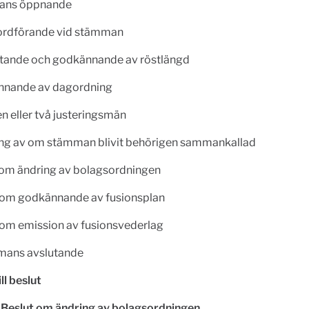
mans öppnande
v ordförande vid stämman
ttande och godkännande av röstlängd
nnande av dagordning
 en eller två justeringsmän
ing av om stämman blivit behörigen sammankallad
t om ändring av bolagsordningen
t om godkännande av fusionsplan
 om emission av fusionsvederlag
mans avslutande
ll beslut
- Beslut om ändring av bolagsordningen