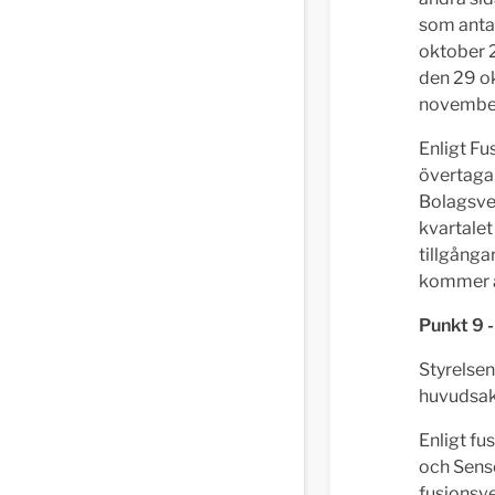
som antag
oktober 
den 29 ok
novembe
Enligt F
övertaga
Bolagsver
kvartale
tillgånga
kommer at
Punkt 9 
Styrelsen
huvudsak
Enligt fu
och Sense
fusionsve