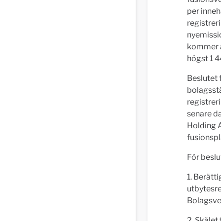
per inneh
registrer
nyemissio
kommer at
högst 1 
Beslutet 
bolagsst
registrer
senare d
Holding A
fusionspl
För beslut
1. Berätt
utbytesre
Bolagsver
2. Skälet