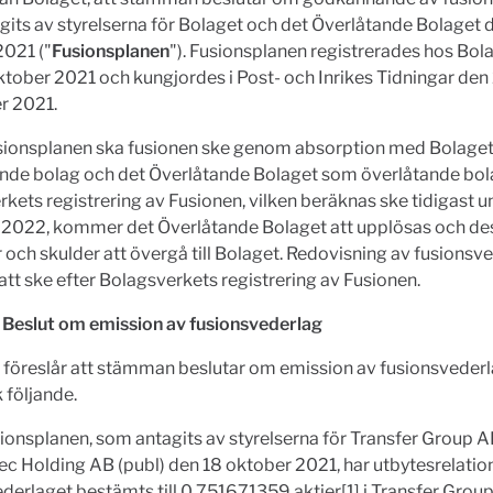
its av styrelserna för Bolaget och det Överlåtande Bolaget 
2021 ("
Fusionsplanen
"). Fusionsplanen registrerades hos Bol
tober 2021 och kungjordes i Post- och Inrikes Tidningar den
r 2021.
usionsplanen ska fusionen ske genom absorption med Bolage
nde bolag och det Överlåtande Bolaget som överlåtande bo
kets registrering av Fusionen, vilken beräknas ske tidigast u
t 2022, kommer det Överlåtande Bolaget att upplösas och de
r och skulder att övergå till Bolaget. Redovisning av fusionsv
t ske efter Bolagsverkets registrering av Fusionen.
- Beslut om emission av fusionsvederlag
 föreslår att stämman beslutar om emission av fusionsvederla
 följande.
sionsplanen, som antagits av styrelserna för Transfer Group A
c Holding AB (publ) den 18 oktober 2021, har utbytesrelatio
derlaget bestämts till 0,751671359 aktier[1] i Transfer Group