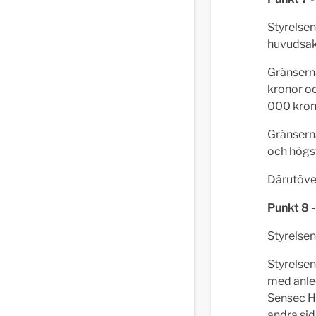
Styrelsen
huvudsak
Gränserna
kronor oc
000 kron
Gränserna
och högs
Därutöver
Punkt 8 
Styrelsen
Styrelsen
med anled
Sensec H
andra si