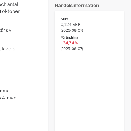
och antal
Handelsinformation
8 oktober
Kurs
0,124 SEK
går av
(
2026-08-07
)
Förändring
−34,74%
bolagets
(
2025-08-07
)
tämma
os Amigo