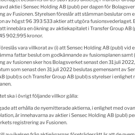
avd aktie i Sensec Holding AB (publ) per dagen för Bolagsve
ing av Fusionen. Styrelsen föreslår att stämman beslutar om 
n av högst 96 393 533 aktier att utgöra fusionsvederlaget.
t innebära en ökning av aktiekapitalet i Transfer Group AB 
445 902,995 kronor.
föreslås vara villkorat av (i) att Sensec Holding AB (publ) vid 
ämma fattar beslut om godkännande av fusionsplanen samt (ii
ing av fusionen sker hos Bolagsverket senast den 31 juli 2022, 
atum som senast den 31 juli 2022 beslutas gemensamt av Se
B (publ):s och Transfer Group AB (publ):s styrelser i enlighet
anen.
et ska i övrigt följande villkor gälla:
igade att erhålla de nyemitterade aktierna, i enlighet med ova
lation, är innehavarna av aktier i Sensec Holding AB (publ) pe
kets registrering av Fusionen.
 till avvikelsen från aktieägarnas företrädesrätt är att de nye