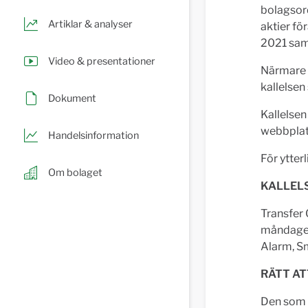
bolagsord
Artiklar & analyser
aktier f
2021 sam
Video & presentationer
Närmare d
kallelsen
Dokument
Kallelsen
webbplat
Handelsinformation
För ytter
Om bolaget
KALLEL
Transfer
måndagen
Alarm, Sm
RÄTT A
Den som 