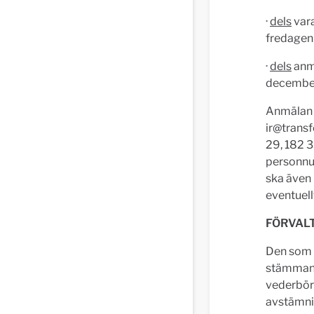
·
dels
vara
fredagen
·
dels
anmä
decembe
Anmälan o
ir@transf
29, 182 
personnu
ska även 
eventuel
FÖRVAL
Den som lå
stämman, 
vederbör
avstämni