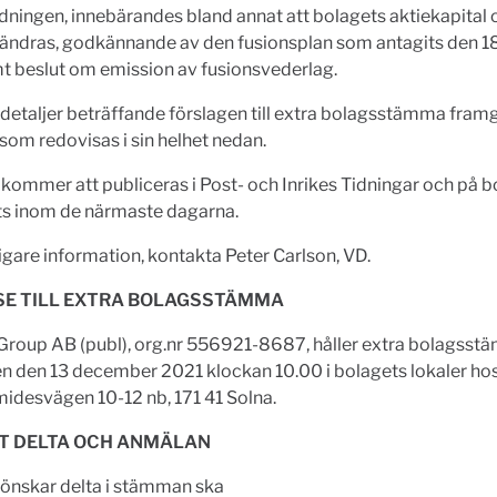
ningen, innebärandes bland annat att bolagets aktiekapital 
örändras, godkännande av den fusionsplan som antagits den 1
t beslut om emission av fusionsvederlag.
etaljer beträffande förslagen till extra bolagsstämma fram
 som redovisas i sin helhet nedan.
 kommer att publiceras i Post- och Inrikes Tidningar och på 
s inom de närmaste dagarna.
ligare information, kontakta Peter Carlson, VD.
SE TILL EXTRA BOLAGSSTÄMMA
 Group AB (publ), org.nr 556921-8687, håller extra bolagss
 den 13 december 2021 klockan 10.00 i bolagets lokaler h
idesvägen 10-12 nb, 171 41 Solna.
TT DELTA OCH ANMÄLAN
önskar delta i stämman ska