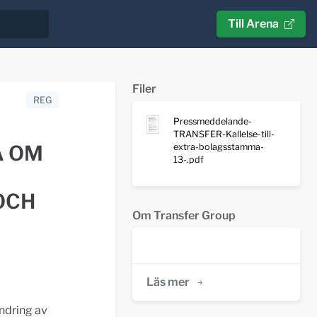
Till Arena
Filer
REG
Pressmeddelande-
TRANSFER-Kallelse-till-
A OM
extra-bolagsstamma-
13-.pdf
OCH
Om Transfer Group
Läs mer
ndring av