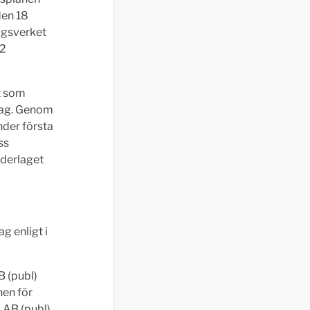
den 18
agsverket
 2
t som
lag. Genom
nder första
ss
ederlaget
g enligt i
B (publ)
nen för
 AB (publ)