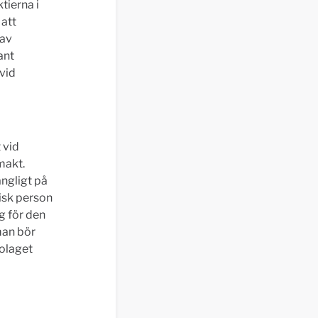
ktierna i
 att
 av
ant
vid
 vid
makt.
ängligt på
isk person
g för den
man bör
bolaget