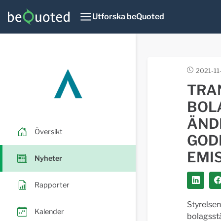
Utforska beQuoted
2021-11
TRA
BOL
ÄND
Översikt
GOD
EMI
Nyheter
Rapporter
Styrelsen
Kalender
bolagsst