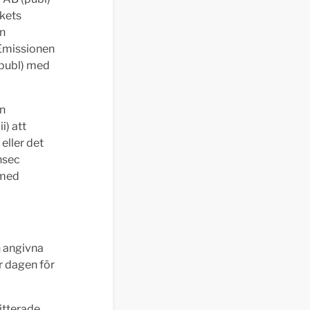
rkets
en
 Emissionen
(publ) med
en
) att
eller det
nsec
 med
n angivna
r dagen för
mitterade