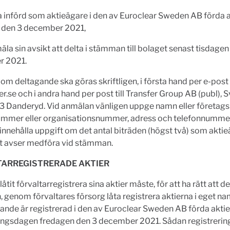
 införd som aktieägare i den av Euroclear Sweden AB förda 
 den 3 december 2021,
la sin avsikt att delta i stämman till bolaget senast tisdagen
r 2021.
m deltagande ska göras skriftligen, i första hand per e-post t
er.se
och i andra hand per post till Transfer Group AB (publ),
33 Danderyd. Vid anmälan vänligen uppge namn eller företag
mmer eller organisationsnummer, adress och telefonnumme
innehålla uppgift om det antal biträden (högst två) som akti
lt avser medföra vid stämman.
TARREGISTRERADE AKTIER
tit förvaltarregistrera sina aktier måste, för att ha rätt att del
genom förvaltares försorg låta registrera aktierna i eget nam
ande är registrerad i den av Euroclear Sweden AB förda akti
ngsdagen fredagen den 3 december 2021. Sådan registrering