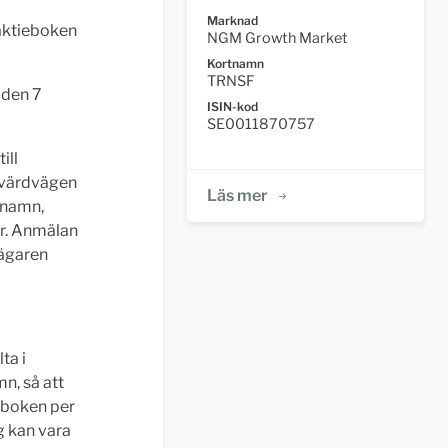
Marknad
aktieboken
NGM Growth Market
Kortnamn
TRNSF
 den 7
ISIN-kod
SE0011870757
ill
 Svärdvägen
Läs mer
snamn,
r. Anmälan
eägaren
ta i
n, så att
eboken per
 kan vara