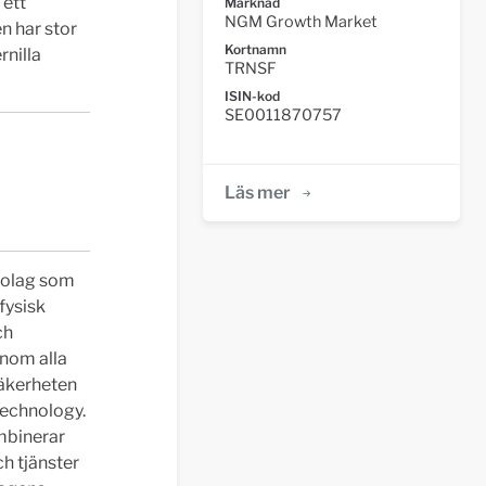
 ett
Marknad
NGM Growth Market
n har stor
Kortnamn
rnilla
TRNSF
ISIN-kod
SE0011870757
Läs mer
bolag som
fysisk
ch
inom alla
säkerheten
technology.
mbinerar
h tjänster