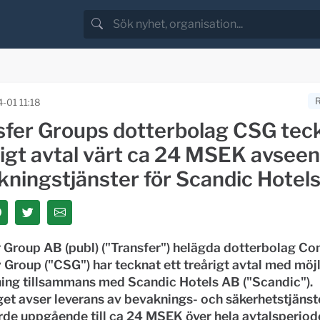
-01 11:18
sfer Groups dotterbolag CSG tec
rigt avtal värt ca 24 MSEK avsee
kningstjänster för Scandic Hotel
r Group AB (publ) ("Transfer") helägda dotterbolag C
 Group ("CSG") har tecknat ett treårigt avtal med möjli
ning tillsammans med Scandic Hotels AB ("Scandic").
t avser leverans av bevaknings- och säkerhetstjänster
rde uppgående till ca 24 MSEK över hela avtalsperio