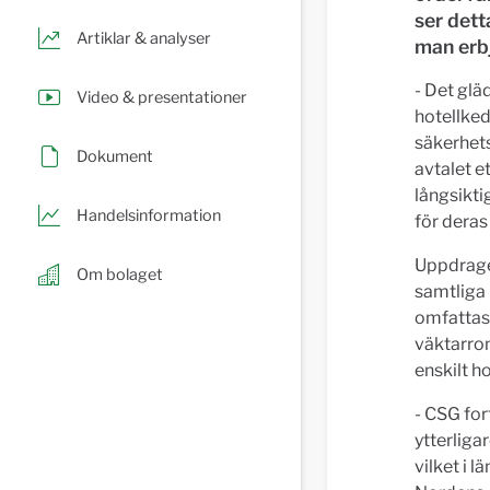
ser dett
Artiklar & analyser
man erbj
- Det glä
Video & presentationer
hotellked
säkerhets
Dokument
avtalet e
långsikt
Handelsinformation
för deras
Uppdraget
Om bolaget
samtliga 
omfattas 
väktarron
enskilt h
- CSG for
ytterliga
vilket i 