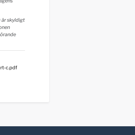
dagens
är skyldigt
ionen
görande
rt-c.pdf