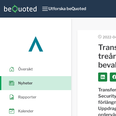
Utforska beQuoted
2022-04
Tran
treå
beva
Översikt
Nyheter
Transfe
Security
Rapporter
förläng
Uppdrage
Kalender
ordervä