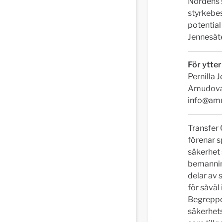
Nordens s
styrkebes
potential
Jennesäte
För ytter
Pernilla 
Amudova 
info@am
Transfer
förenar s
säkerhet 
bemanning
delar av
för såväl
Begreppe
säkerhets