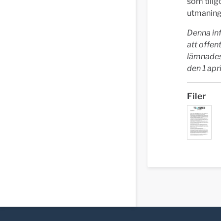
som till
utmaning
Denna inf
att offen
lämnades
den 1 apri
Filer