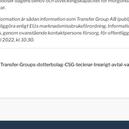
godoser dagens behov och utvecklingskapacitet för morgon
ar.
ormation är sådan information som Transfer Group AB (publ) 
tliggöra enligt EU:s marknadsmissbruksförordning. Informat
, genom ovanstående kontaktpersons försorg, för offentlig
l 2022, kl. 10.30.
Transfer-Groups-dotterbolag-CSG-tecknar-trearigt-avtal-va