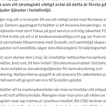
a som ett strategiskt viktigt avtal då detta är första 
uder tjänster i hotellmiljö.
djer mig att vi nu knyter till oss ett viktigt avtal med Nordens 
ja. Genom uppdraget fortsätter vi att leverera bevaknings- o
tjänster med stort fokus på god service och hög säkerhet. Fö
tt fint kvitto på att vi är konkurrenskraftiga och jag ser fram 
igt samarbete tillsammans med Scandic och samtidigt skapa 
 gäster och anställda, säger Jens Klevengård, försäljningsche
, som startar den 1 maj i år, innefattar nattportier/receptioni
nätter, året runt, till fem hotell i Stockholmsområdet. Vid beh
även avtalet av bevakningstjänster för larmutryckning och
dering. Nattportierns uppgift är att ansvara för säkerheten p
otell samt att ge god service till Scandics gäster.
tsätter att ta marknadsandelar när man nu breddar sitt erbjud
re ett nytt affärsområde. Återigen visar man prov på vikten a
längden visar sig mynna ut i positiva resultat. Att CSG tecknar 