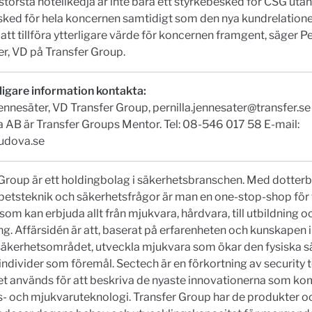
törsta hotellkedja är inte bara ett styrkebesked för CSG utan
ked för hela koncernen samtidigt som den nya kundrelatione
 att tillföra ytterligare värde för koncernen framgent, säger Pe
r, VD på Transfer Group.
ligare information kontakta:
Jennesäter, VD Transfer Group,
pernilla.jennesater@transfer.se
AB är Transfer Groups Mentor. Tel: 08-546 017 58 E-mail:
udova.se
 Group är ett holdingbolag i säkerhetsbranschen. Med dotter
petsteknik och säkerhetsfrågor är man en one-stop-shop för 
som kan erbjuda allt från mjukvara, hårdvara, till utbildning o
. Affärsidén är att, baserat på erfarenheten och kunskapen 
 säkerhetsområdet, utveckla mjukvara som ökar den fysiska 
 individer som föremål. Sectech är en förkortning av security 
t används för att beskriva de nyaste innovationerna som ko
- och mjukvaruteknologi. Transfer Group har de produkter oc