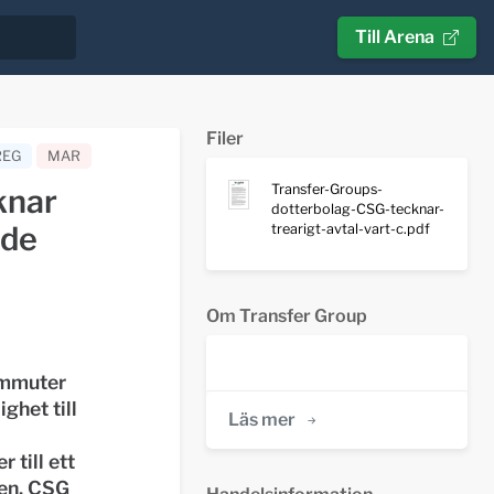
Till Arena
Filer
REG
MAR
Transfer-Groups-
knar
dotterbolag-CSG-tecknar-
nde
trearigt-avtal-vart-c.pdf
s
Om Transfer Group
ommuter
ghet till
Läs mer
 till ett
den. CSG