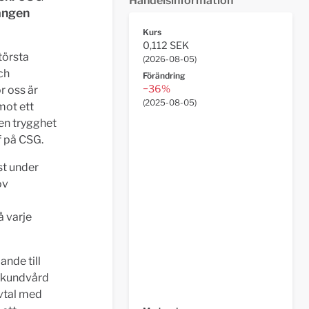
Handelsinformation
gången
Kurs
0,112 SEK
största
(
2026-08-05
)
ch
Förändring
−36%
r oss är
(
2025-08-05
)
emot ett
en trygghet
f på CSG.
st under
ov
å varje
ande till
v kundvård
avtal med