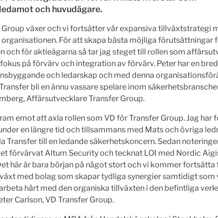
eledamot och huvudägare.
 Group växer och vi fortsätter vår expansiva tillväxtstrategi 
 organisationen. För att skapa bästa möjliga förutsättningar 
 och för aktieägarna så tar jag steget till rollen som affärsu
 fokus på förvärv och integration av förvärv. Peter har en bre
ionsbyggande och ledarskap och med denna organisationsför
ansfer bli en ännu vassare spelare inom säkerhetsbranschen
mberg, Affärsutvecklare Transfer Group.
fram emot att axla rollen som VD för Transfer Group. Jag har fö
under en längre tid och tillsammans med Mats och övriga led
la Transfer till en ledande säkerhetskoncern. Sedan noterin
et förvärvat Altum Security och tecknat LOI med Nordic Aigi
Det här är bara början på något stort och vi kommer fortsätta
tillväxt med bolag som skapar tydliga synergier samtidigt som 
beta hårt med den organiska tillväxten i den befintliga ver
eter Carlson, VD Transfer Group.