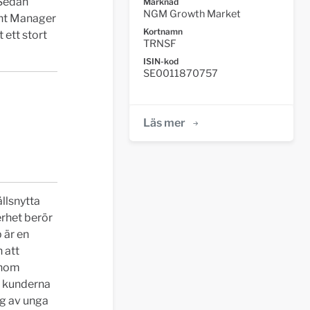
 Sedan
Marknad
NGM Growth Market
unt Manager
Kortnamn
 ett stort
TRNSF
ISIN-kod
SE0011870757
Läs mer
llsnytta
erhet berör
 är en
 att
inom
a kunderna
ng av unga