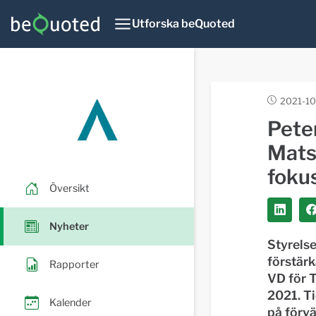
Utforska beQuoted
2021-10
Peter
Mats
fokus
Översikt
Nyheter
Styrelse
förstärk
Rapporter
VD för T
2021. T
Kalender
på förvä