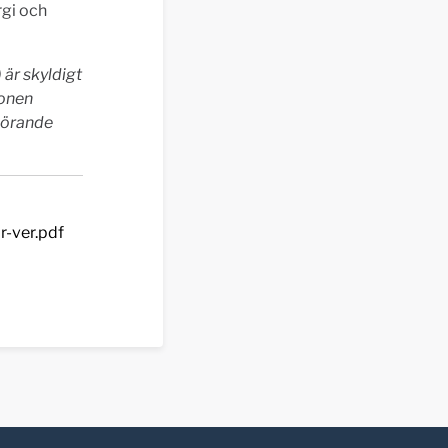
rgi och
är skyldigt
ionen
görande
r-ver.pdf