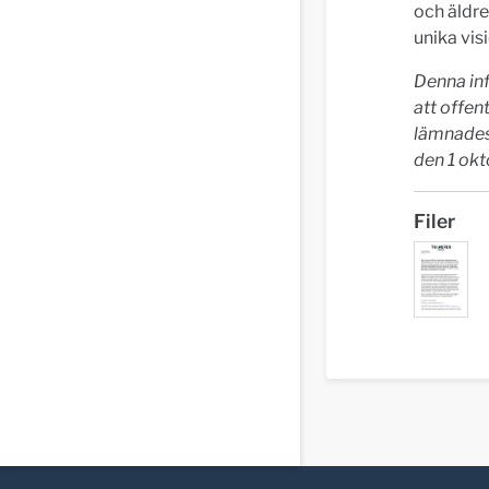
och äldre
unika vis
Denna inf
att offen
lämnades
den 1 okt
Filer