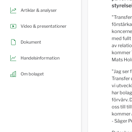
styrels
Artiklar & analyser
"Transfer
förstärka
Video & presentationer
koncernen
med fullt
Dokument
av relat
kommer Tr
Handelsinformation
Mats Hol
"Jag ser 
Om bolaget
Transfer 
vi utveck
har bolag
förvärv. 
oss till 
kommer ar
- Säger P