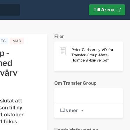
Till Arena
Filer
REG
MAR
Peter-Carlson-ny-VD-for-
p -
Transfer-Group-Mats-
med
Holmberg-blir-ver.pdf
rvärv
Om Transfer Group
slutat att
on till ny
Läs mer
 1 oktober
d fokus