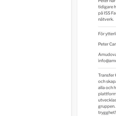
Peter ha
tidigare
på ISS Fa
nätverk.
För ytter
Peter Car
Amudova 
info@am
Transfer 
och skapa
alla och 
plattform
utvecklas
gruppen.
trygghet.