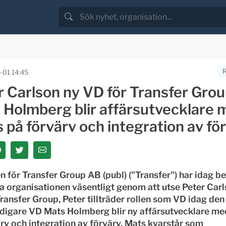
-01 14:45
 Carlson ny VD för Transfer Grou
 Holmberg blir affärsutvecklare 
 på förvärv och integration av fö
n för Transfer Group AB (publ) ("Transfer") har idag be
a organisationen väsentligt genom att utse Peter Carls
ransfer Group, Peter tillträder rollen som VD idag den
idigare VD Mats Holmberg blir ny affärsutvecklare me
rv och integration av förvärv. Mats kvarstår som