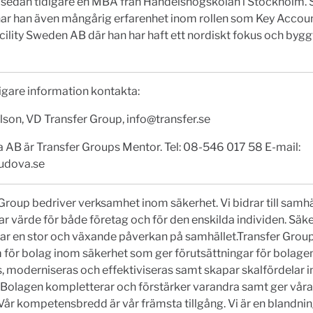
r sedan tidigare en MBA från Handelshögskolan i Stockholm.
 har han även mångårig erfarenhet inom rollen som Key Acco
cility Sweden AB där han har haft ett nordiskt fokus och byggt
ligare information kontakta:
lson, VD Transfer Group,
info@transfer.se
AB är Transfer Groups Mentor. Tel: 08-546 017 58 E-mail:
udova.se
Group bedriver verksamhet inom säkerhet. Vi bidrar till samhä
r värde för både företag och för den enskilda individen. Säk
har en stor och växande påverkan på samhället.Transfer Group
 för bolag inom säkerhet som ger förutsättningar för bolagen
, moderniseras och effektiviseras samt skapar skalfördelar 
 Bolagen kompletterar och förstärker varandra samt ger vår
Vår kompetensbredd är vår främsta tillgång. Vi är en blandni