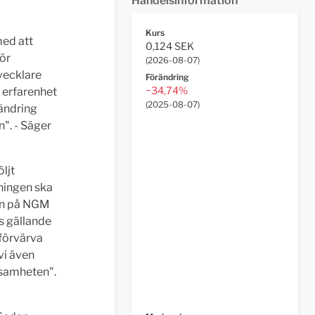
Handelsinformation
Kurs
med att
0,124 SEK
för
(
2026-08-07
)
tvecklare
Förändring
−34,74%
d erfarenhet
(
2025-08-07
)
ändring
". - Säger
ljt
ningen ska
gen på NGM
s gällande
 förvärva
vi även
ksamheten".