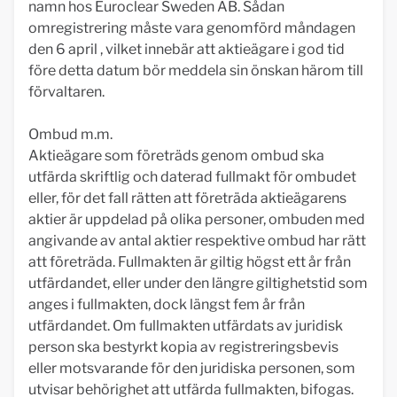
namn hos Euroclear Sweden AB. Sådan
omregistrering måste vara genomförd måndagen
den 6 april , vilket innebär att aktieägare i god tid
före detta datum bör meddela sin önskan härom till
förvaltaren.
Ombud m.m.
Aktieägare som företräds genom ombud ska
utfärda skriftlig och daterad fullmakt för ombudet
eller, för det fall rätten att företräda aktieägarens
aktier är uppdelad på olika personer, ombuden med
angivande av antal aktier respektive ombud har rätt
att företräda. Fullmakten är giltig högst ett år från
utfärdandet, eller under den längre giltighetstid som
anges i fullmakten, dock längst fem år från
utfärdandet. Om fullmakten utfärdats av juridisk
person ska bestyrkt kopia av registreringsbevis
eller motsvarande för den juridiska personen, som
utvisar behörighet att utfärda fullmakten, bifogas.