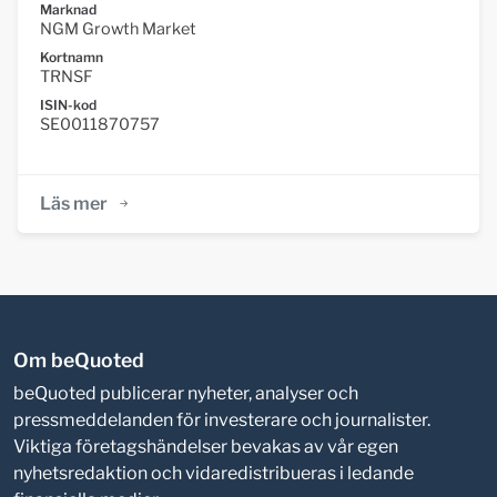
Marknad
NGM Growth Market
Kortnamn
TRNSF
ISIN-kod
SE0011870757
Läs mer
Om beQuoted
beQuoted publicerar nyheter, analyser och
pressmeddelanden för investerare och journalister.
Viktiga företagshändelser bevakas av vår egen
nyhetsredaktion och vidaredistribueras i ledande