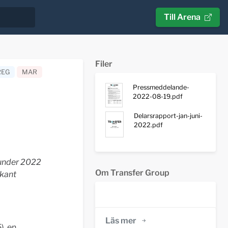
Till Arena
Filer
REG
MAR
Pressmeddelande-
2022-08-19.pdf
Delarsrapport-jan-juni-
2022.pdf
 under 2022
Om Transfer Group
rkant
Läs mer
), en