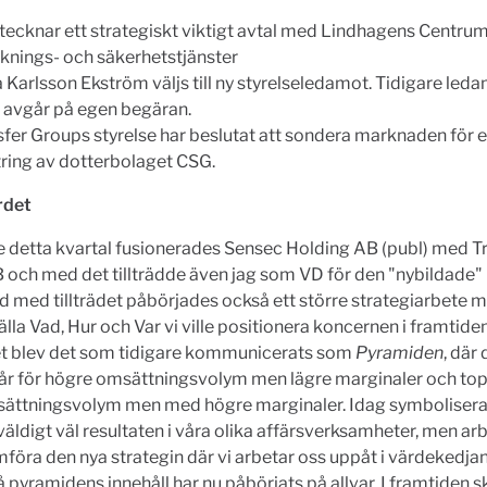
tecknar ett strategiskt viktigt avtal med Lindhagens Centr
knings- och säkerhetstjänster
 Karlsson Ekström väljs till ny styrelseledamot. Tidigare le
k avgår på egen begäran.
sfer Groups styrelse har beslutat att sondera marknaden för e
tring av dotterbolaget CSG.
rdet
e detta kvartal fusionerades Sensec Holding AB (publ) med T
och med det tillträdde även jag som VD för den "nybildade"
 med tillträdet påbörjades också ett större strategiarbete m
tälla Vad, Hur och Var vi ville positionera koncernen i framtiden
et blev det som tidigare kommunicerats som
Pyramiden
, där
tår för högre omsättningsvolym men lägre marginaler och top
sättningsvolym men med högre marginaler. Idag symboliser
äldigt väl resultaten i våra olika affärsverksamheter, men a
föra den nya strategin där vi arbetar oss uppåt i värdekedja
 pyramidens innehåll har nu påbörjats på allvar. I framtiden sk