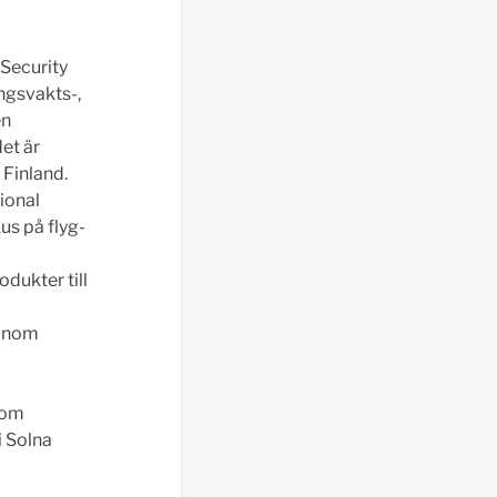
 Security
ingsvakts-,
en
et är
 Finland.
ional
us på flyg-
dukter till
 inom
som
i Solna