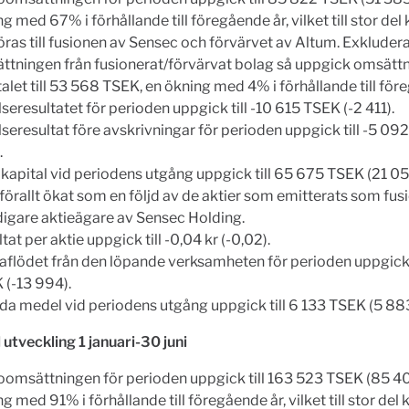
g med 67% i förhållande till föregående år, vilket till stor del
ras till fusionen av Sensec och förvärvet av Altum. Exkluder
ttningen från fusionerat/förvärvat bolag så uppgick omsättn
alet till 53 568 TSEK, en ökning med 4% i förhållande till för
seresultatet för perioden uppgick till -10 615 TSEK (-2 411).
seresultat före avskrivningar för perioden uppgick till -5 09
.
 kapital vid periodens utgång uppgick till 65 675 TSEK (21 05
örallt ökat som en följd av de aktier som emitterats som fusi
tidigare aktieägare av Sensec Holding.
tat per aktie uppgick till -0,04 kr (-0,02).
aflödet från den löpande verksamheten för perioden uppgick t
 (-13 994).
ida medel vid periodens utgång uppgick till 6 133 TSEK (5 883
l utveckling 1 januari-30 juni
oomsättningen för perioden uppgick till 163 523 TSEK (85 40
g med 91% i förhållande till föregående år, vilket till stor del 