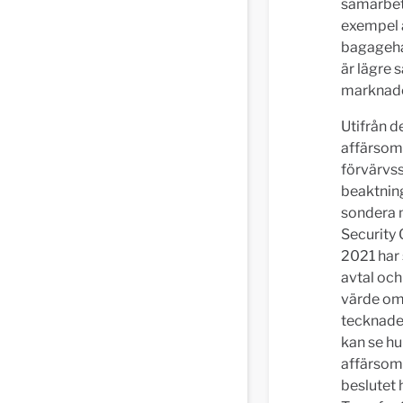
samarbete
exempel ä
bagagehan
är lägre 
marknader
Utifrån d
affärsomr
förvärvss
beaktning
sondera m
Security 
2021 har 
avtal och
värde om 
tecknade 
kan se hu
affärsomr
beslutet 