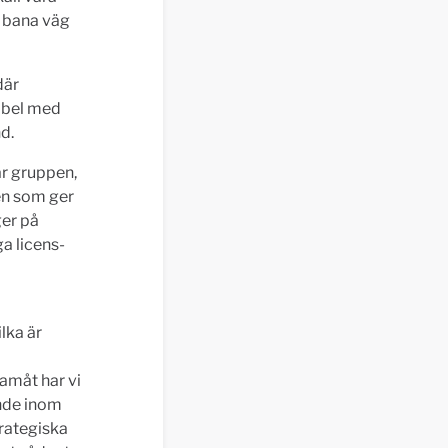
a bana väg
där
ibel med
d.
ar gruppen,
en som ger
ger på
a licens-
lka är
amåt har vi
ande inom
trategiska