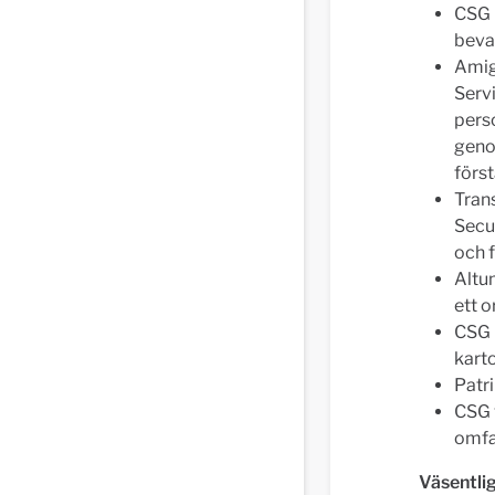
CSG 
beva
Amig
Servi
pers
genom
först
Tran
Secur
och 
Altum
ett 
CSG 
kart
Patri
CSG 
omfa
Väsentli