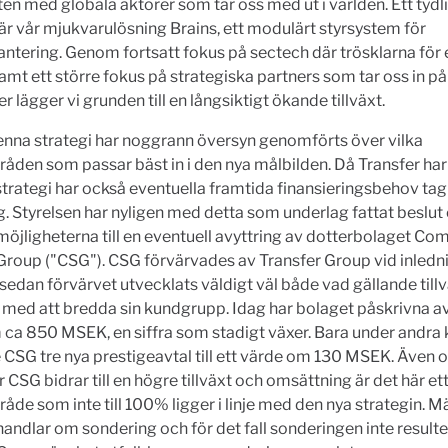
n med globala aktörer som tar oss med ut i världen. Ett tydl
r vår mjukvarulösning Brains, ett modulärt styrsystem för
tering. Genom fortsatt fokus på sectech där trösklarna för
samt ett större fokus på strategiska partners som tar oss in på
 lägger vi grunden till en långsiktigt ökande tillväxt.
enna strategi har noggrann översyn genomförts över vilka
åden som passar bäst in i den nya målbilden. Då Transfer har
trategi har också eventuella framtida finansieringsbehov tagi
. Styrelsen har nyligen med detta som underlag fattat beslut
öjligheterna till en eventuell avyttring av dotterbolaget C
Group ("CSG"). CSG förvärvades av Transfer Group vid inledn
sedan förvärvet utvecklats väldigt väl både vad gällande till
 med att bredda sin kundgrupp. Idag har bolaget påskrivna avta
ca 850 MSEK, en siffra som stadigt växer. Bara under andra 
CSG tre nya prestigeavtal till ett värde om 130 MSEK. Även o
r CSG bidrar till en högre tillväxt och omsättning är det här et
åde som inte till 100% ligger i linje med den nya strategin. Mä
handlar om sondering och för det fall sonderingen inte resulter