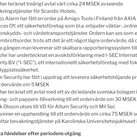
har tecknat treårigt avtal värt cirka 24 MSEK avseende
kningstjänster för Scandic Hotels.
o Alarm har fått en order på Amigo Tools i Finland från AXIA
ces OY, ett säkerhetsföretag som bl.a. erbjuder väktar-, ordn
onskydds- och värdetransportstjänster. Ordern kan ses som 
brottsorder, trots att det är ett något lägre ordervärde, då d
a gången man levererar sitt skalbara rapporteringssystem till
sfer har undertecknat en avsiktsförklaring med I-SEC Internat
ity B.V ("I-SEC"), ett internationellt säkerhetsföretag med fok
flygplatssäkerhet.
 Security har fått i uppdrag att leverera säkerhetshöjande pro
ordervärde om 5 MSEK
har tecknat ett avtal med ett av de ledande svenska bolagen
ong- och pappers-tillverkning till ett ordervärde om 30 MSEK
k Olsson utses till VD för Altum Security och Mil Sec
vinner en upphandling till ett ordervärde om cirka 75 MSEK 
ttar bevakningstjänster på Karolinska Universitetssjukhuset 
ga händelser efter periodens utgång