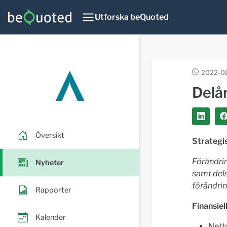
Utforska beQuoted
2022-08
Delår
Översikt
Strategi
Förändrin
Nyheter
samt dels
förändrin
Rapporter
Finansiel
Kalender
Nett