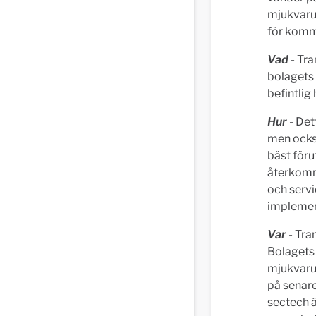
mjukvarul
för komm
Vad
- Tra
bolagets
befintlig
Hur
- Det
men ocks
bäst föru
återkomma
och servi
implemen
Var
- Tra
Bolagets 
mjukvarul
på senare
sectech ä