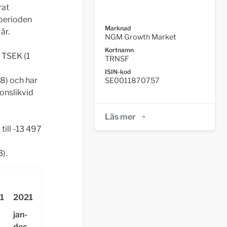
rat
 perioden
Marknad
år.
NGM Growth Market
Kortnamn
5 TSEK (1
TRNSF
ISIN-kod
8) och har
SE0011870757
onslikvid
Läs mer
ill -13 497
).
1
2021
jan-
dec