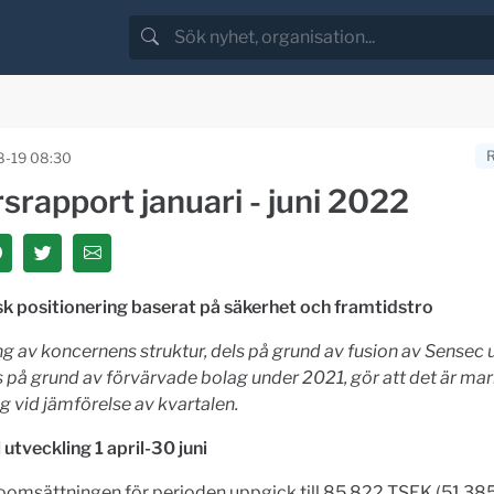
-19 08:30
srapport januari - juni 2022
sk positionering baserat på säkerhet och framtidstro
g av koncernens struktur, dels på grund av fusion av Sensec
 på grund av förvärvade bolag under 2021, gör att det är ma
g vid jämförelse av kvartalen.
l utveckling 1 april-30 juni
oomsättningen för perioden uppgick till 85 822 TSEK (51 385