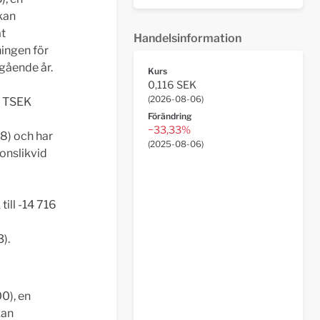
 kan
at
Handelsinformation
ingen för
egående år.
Kurs
0,116 SEK
(
2026-08-06
)
2 TSEK
Förändring
−33,33%
8) och har
(
2025-08-06
)
onslikvid
ill -14 716
).
0), en
kan