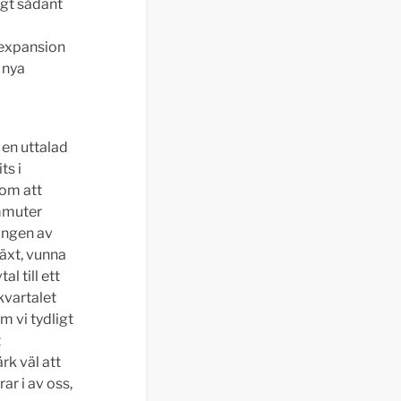
igt sådant
 expansion
 nya
 en uttalad
ts i
 om att
ommuter
ingen av
växt, vunna
l till ett
kvartalet
m vi tydligt
t
rk väl att
ar i av oss,