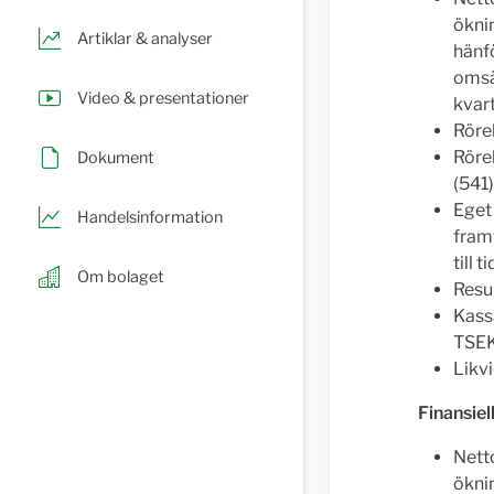
öknin
Artiklar & analyser
hänfö
omsä
Video & presentationer
kvart
Rörel
Rörel
Dokument
(541)
Eget
Handelsinformation
framf
till 
Om bolaget
Resul
Kass
TSEK
Likv
Finansiel
Nett
öknin