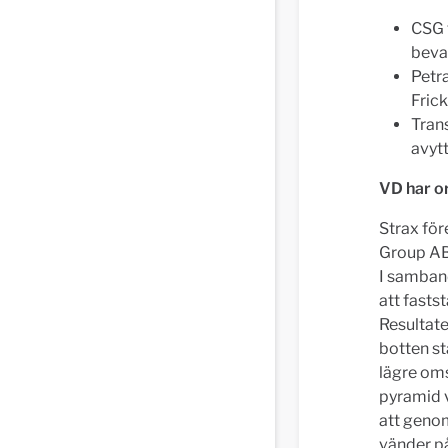
CSG 
beva
Petra
Fric
Tran
avyt
VD har o
Strax för
Group AB 
I samband
att fasts
Resultat
botten s
lägre om
pyramid v
att genom
vänder på