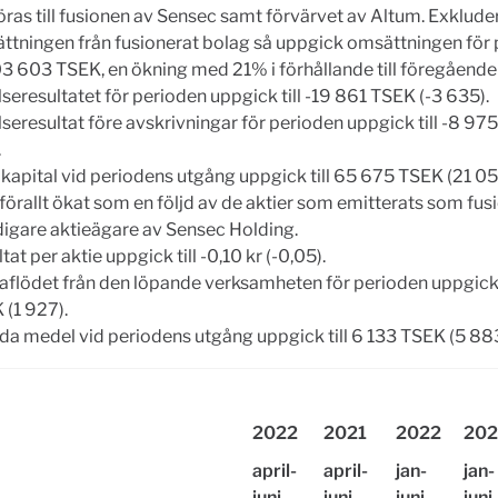
ras till fusionen av Sensec samt förvärvet av Altum. Exklude
ttningen från fusionerat bolag så uppgick omsättningen för
103 603 TSEK, en ökning med 21% i förhållande till föregående 
seresultatet för perioden uppgick till -19 861 TSEK (-3 635).
seresultat före avskrivningar för perioden uppgick till -8 97
.
 kapital vid periodens utgång uppgick till 65 675 TSEK (21 05
örallt ökat som en följd av de aktier som emitterats som fusi
tidigare aktieägare av Sensec Holding.
tat per aktie uppgick till -0,10 kr (-0,05).
aflödet från den löpande verksamheten för perioden uppgick t
 (1 927).
ida medel vid periodens utgång uppgick till 6 133 TSEK (5 883
2022
2021
2022
202
april-
april-
jan-
jan-
juni
juni
juni
juni