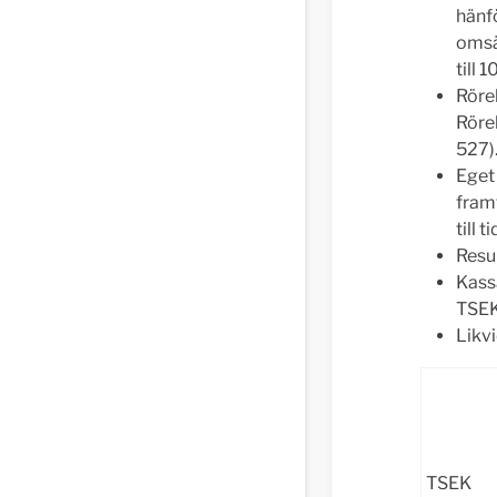
hänfö
omsä
till 
Rörel
Rörel
527)
Eget
framf
till 
Resul
Kass
TSEK
Likv
TSEK