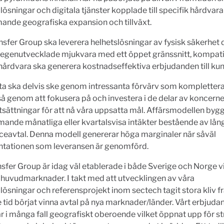
ösningar och digitala tjänster kopplade till specifik hårdvar
ande geografiska expansion och tillväxt.
nsfer Group ska leverera helhetslösningar av fysisk säkerhet 
 egenutvecklade mjukvara med ett öppet gränssnitt, kompat
 hårdvara ska generera kostnadseffektiva erbjudanden till kun
ta ska delvis ske genom intressanta förvärv som kompletter
å genom att fokusera på och investera i de delar av koncern
tsättningar för att nå våra uppsatta mål. Affärsmodellen byg
nde månatliga eller kvartalsvisa intäkter bestående av lång
ceavtal. Denna modell genererar höga marginaler när såväl
tationen som leveransen är genomförd.
nsfer Group är idag väl etablerade i både Sverige och Norge vi
huvudmarknader. I takt med att utvecklingen av våra
ösningar och referensprojekt inom sectech tagit stora kliv fr
 tid börjat vinna avtal på nya marknader/länder. Vårt erbjud
r i många fall geografiskt oberoende vilket öppnat upp för s