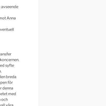
um avseende
damot Anna
ventuell
ransfer
 koncernen.
ed syfte
.
 den breda
pen för
ar denna
rbetet med
n och
all våra