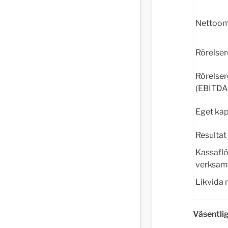
Nettoom
Rörelser
Rörelser
(EBITDA
Eget kap
Resultat 
Kassaflö
verksam
Likvida
Väsentli