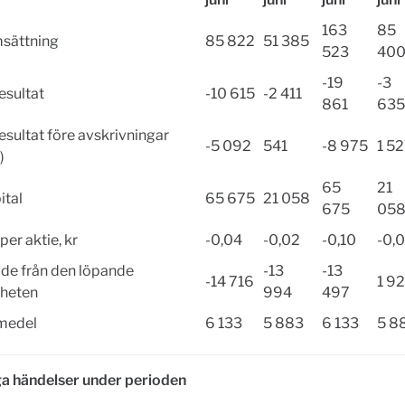
163
85
sättning
85 822
51 385
523
40
-19
-3
esultat
-10 615
-2 411
861
635
esultat före avskrivningar
-5 092
541
-8 975
1 5
)
65
21
ital
65 675
21 058
675
05
per aktie, kr
-0,04
-0,02
-0,10
-0,
de från den löpande
-13
-13
-14 716
1 9
heten
994
497
 medel
6 133
5 883
6 133
5 8
ga händelser under perioden