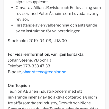
styrelsesuppleant.
Omval av Allians Revision och Redovisning som
revisor, med Peter Åsheim som huvudansvarig
revisor.
Inrättande av en valberedning och antagande
av en instruktion för valberedningen.
Stockholm 2019-04-03, kl 18.00
För vidare information, vänligen kontakta:
Johan Steene, VD och IR
Telefon: 073-333 47 33
E-post:
johan.steene@teqnion.se
Om Teqnion
Teqnion AB är en industrikoncern med ett
nuvarande innehav av tio aktiva dotterbolag inom
tre affärsområden: Industry, Growth och Niche.
Genom dessa erbjuder Teqnion ledande produkter