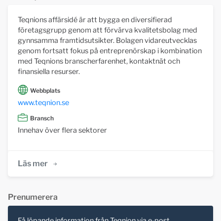
Teqnions affärsidé är att bygga en diversifierad
företagsgrupp genom att förvärva kvalitetsbolag med
gynnsamma framtidsutsikter. Bolagen vidareutvecklas
genom fortsatt fokus på entreprenörskap i kombination
med Teqnions branscherfarenhet, kontaktnät och
finansiella resurser.
Webbplats
www.teqnion.se
Bransch
Innehav över flera sektorer
Läs mer
Prenumerera
Få löpande information från Teqnion via e-post.