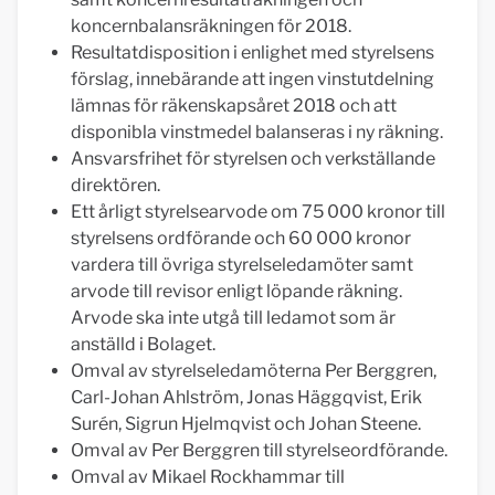
koncernbalansräkningen för 2018.
Resultatdisposition i enlighet med styrelsens
förslag, innebärande att ingen vinstutdelning
lämnas för räkenskapsåret 2018 och att
disponibla vinstmedel balanseras i ny räkning.
Ansvarsfrihet för styrelsen och verkställande
direktören.
Ett årligt styrelsearvode om 75 000 kronor till
styrelsens ordförande och 60 000 kronor
vardera till övriga styrelseledamöter samt
arvode till revisor enligt löpande räkning.
Arvode ska inte utgå till ledamot som är
anställd i Bolaget.
Omval av styrelseledamöterna Per Berggren,
Carl-Johan Ahlström, Jonas Häggqvist, Erik
Surén, Sigrun Hjelmqvist och Johan Steene.
Omval av Per Berggren till styrelseordförande.
Omval av Mikael Rockhammar till