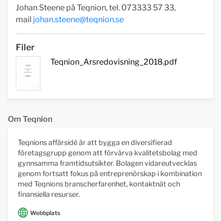
Johan Steene på Teqnion, tel. 073333 57 33,
mail
johan.steene@teqnion.se
Filer
Teqnion_Arsredovisning_2018.pdf
Om Teqnion
Teqnions affärsidé är att bygga en diversifierad
företagsgrupp genom att förvärva kvalitetsbolag med
gynnsamma framtidsutsikter. Bolagen vidareutvecklas
genom fortsatt fokus på entreprenörskap i kombination
med Teqnions branscherfarenhet, kontaktnät och
finansiella resurser.
Webbplats