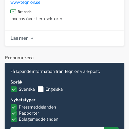
www.teqnion.se
Bransch
Innehav över flera sektorer
Läs mer
Prenumerera
Få löpande information från Teqnion via e-post.
Språk
Svenska
Engelska
Nyhetstyper
Pressmeddelanden
Rapporter
Bolagsmeddelanden