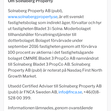
Om Solnaberg Property
Solnaberg Property AB (publ),
www.solnabergproperty.se
, är ett svenskt
fastighetsbolag som indirekt äger, förvaltar och hyr
ut fastigheten Bladet 3 i Solna. Moderbolaget
tillhandahåller förvaltningstjänster till
dotterbolaget. Bolaget förvärvade under
september 2016 fastigheten genom att förvärva
100 procent av aktierna i det fastighetsägande
bolaget CMNRE Bladet 3 PropCo AB namnändrat
till Solnaberg Bladet 3 PropCo AB. Solnaberg
Property AB (publ) är noterat på Nasdaq First North
Growth Market.
Utsedd Certified Adviser till Solnaberg Property AB
(publ) är FNCA Sweden AB,
info@fnca.se
, +46(0)8-
528 00 399.
Informationen lämnades, genom ovanstående