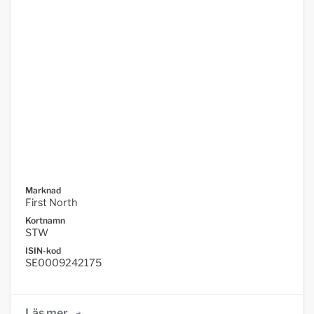
Marknad
First North
Kortnamn
STW
ISIN-kod
SE0009242175
Läs mer