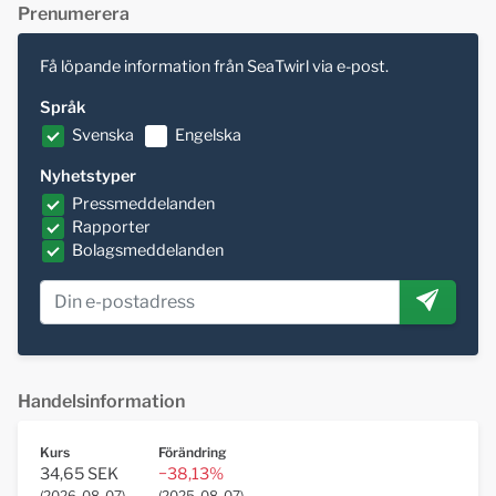
Prenumerera
Få löpande information från SeaTwirl via e-post.
Språk
Svenska
Engelska
Nyhetstyper
Pressmeddelanden
Rapporter
Bolagsmeddelanden
Handelsinformation
Kurs
Förändring
34,65 SEK
−38,13%
(
2026-08-07
)
(
2025-08-07
)