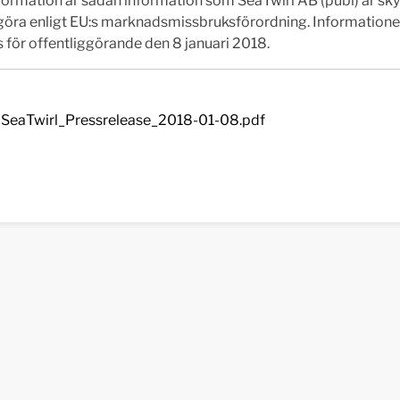
ormation är sådan information som SeaTwirl AB (publ) är skyl
ggöra enligt EU:s marknadsmissbruksförordning. Information
för offentliggörande den 8 januari 2018.
SeaTwirl_Pressrelease_2018-01-08.pdf