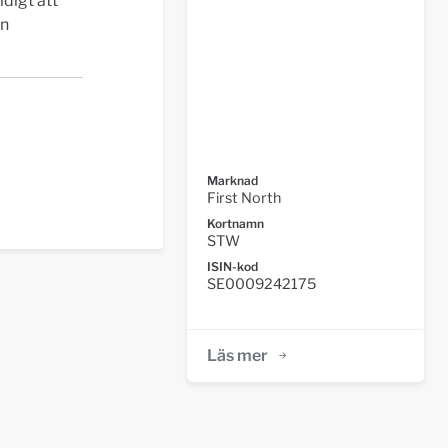
digt att
en
Marknad
First North
Kortnamn
STW
ISIN-kod
SE0009242175
Läs mer