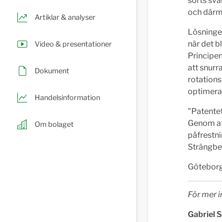
sorts svä
och därm
Artiklar & analyser
Lösningen
när det b
Video & presentationer
Principe
att snurr
Dokument
rotations
optimeras
Handelsinformation
"Patentet
Genom at
Om bolaget
påfrestni
Strängber
Göteborg
För mer i
Gabriel 