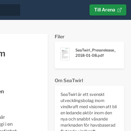
Till Arena
Filer
SeaTwirl_Pressrelease_
om
2018-01-08.pdf
Om SeaTwirl
en
SeaTwirl är ett svenskt
utvecklingsbolag inom
vindkraft med visionen att bli
en ledande aktör inom den
när
nya och snabbt växande
gi i en
marknaden för havsbaserad