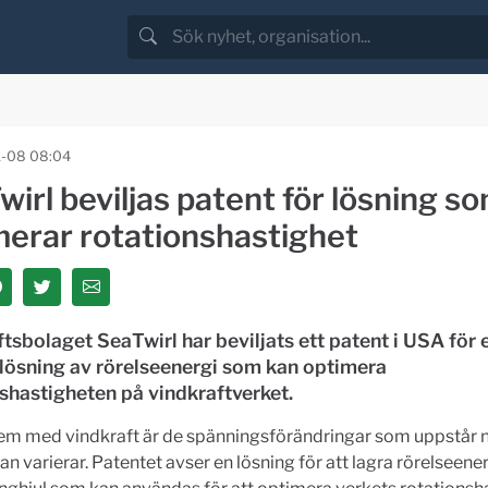
-08 08:04
irl beviljas patent för lösning s
merar rotationshastighet
tsbolaget SeaTwirl har beviljats ett patent i USA för 
slösning av rörelseenergi som kan optimera
shastigheten på vindkraftverket.
lem med vindkraft är de spänningsförändringar som uppstår 
an varierar. Patentet avser en lösning för att lagra rörelseener