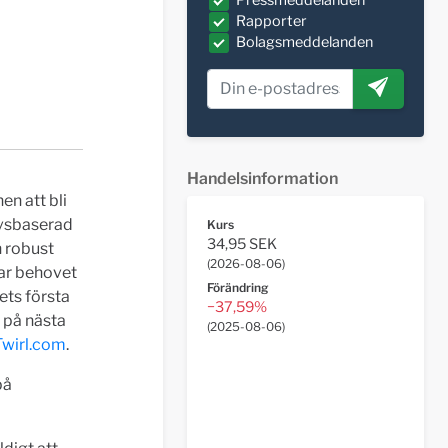
Pressmeddelanden
Rapporter
Bolagsmeddelanden
Handelsinformation
en att bli
avsbaserad
Kurs
34,95 SEK
h robust
(
2026-08-06
)
rar behovet
Förändring
gets första
−37,59%
u på nästa
(
2025-08-06
)
wirl.com
.
på