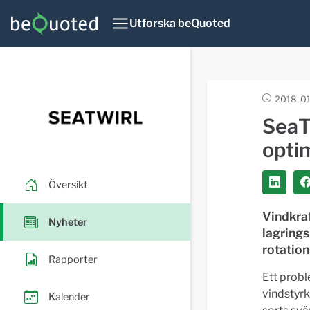
Utforska beQuoted
2018-01
SeaTw
opti
Översikt
Vindkraf
Nyheter
lagring
rotation
Rapporter
Ett prob
vindstyrk
Kalender