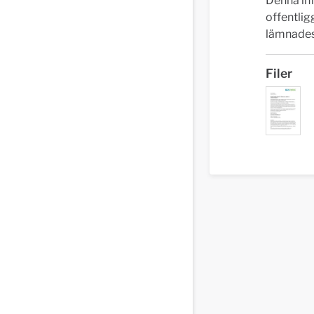
Denna inf
offentli
lämnades 
Filer