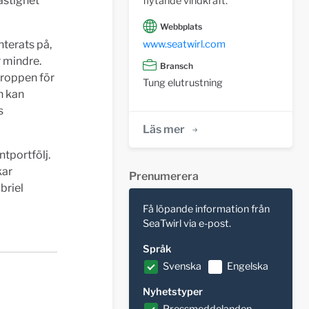
astighet
flytande vindkraft.
Webbplats
www.seatwirl.com
nterats på,
r mindre.
Bransch
kroppen för
Tung elutrustning
n kan
s
Läs mer
ntportfölj.
kar
Prenumerera
briel
Få löpande information från
SeaTwirl via e-post.
Språk
Svenska
Engelska
Nyhetstyper