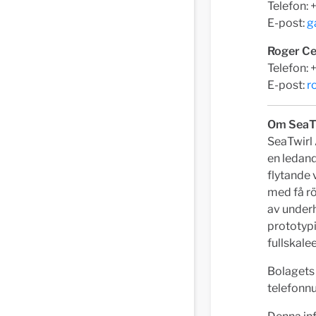
Telefon:
E-post:
g
Roger Ce
Telefon:
E-post:
r
Om SeaT
SeaTwirl 
en ledan
flytande 
med få rö
av underhå
prototypi
fullskale
Bolagets
telefonn