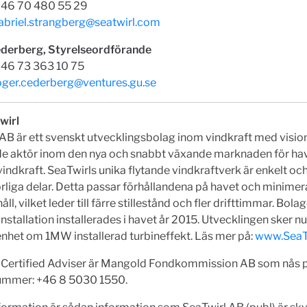
 +46 70 480 55 29
abriel.strangberg@seatwirl.com
derberg, Styrelseordförande
 +46 73 363 10 75
oger.cederberg@ventures.gu.se
wirl
AB är ett svenskt utvecklingsbolag inom vindkraft med vision
de aktör inom den nya och snabbt växande marknaden för h
vindkraft. SeaTwirls unika flytande vindkraftverk är enkelt oc
rliga delar. Detta passar förhållandena på havet och minime
ll, vilket leder till färre stillestånd och fler drifttimmar. Bola
nstallation installerades i havet år 2015. Utvecklingen sker n
enhet om 1MW installerad turbineffekt. Läs mer på:
www.SeaT
 Certified Adviser är Mangold Fondkommission AB som nås 
ummer: +46 8 5030 1550.