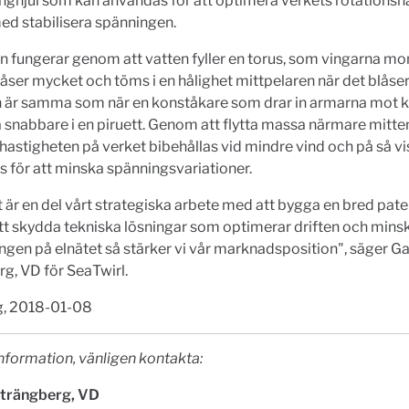
nghjul som kan användas för att optimera verkets rotationsh
ed stabilisera spänningen.
 fungerar genom att vatten fyller en torus, som vingarna mo
låser mycket och töms i en hålighet mittpelaren när det blåse
n är samma som när en konståkare som drar in armarna mot 
a snabbare i en piruett. Genom att flytta massa närmare mitte
hastigheten på verket bibehållas vid mindre vind och på så vi
 för att minska spänningsvariationer.
 är en del vårt strategiska arbete med att bygga en bred pate
t skydda tekniska lösningar som optimerar driften och mins
ngen på elnätet så stärker vi vår marknadsposition", säger Ga
g, VD för SeaTwirl.
, 2018-01-08
nformation, vänligen kontakta:
Strängberg, VD