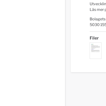
Utvecklin
Läs mer 
Bolagets
5030 15
Filer