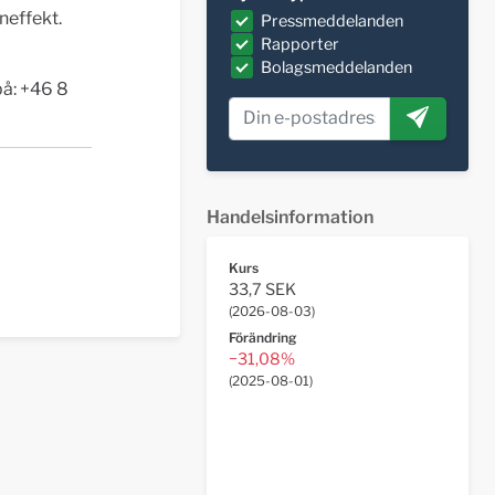
neffekt.
Pressmeddelanden
Rapporter
Bolagsmeddelanden
å: +46 8
Handelsinformation
Kurs
33,7 SEK
(
2026-08-03
)
Förändring
−31,08%
(
2025-08-01
)