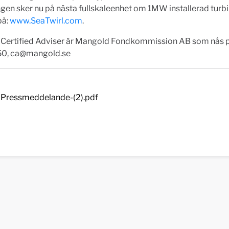
gen sker nu på nästa fullskaleenhet om 1MW installerad turbi
på:
www.SeaTwirl.com
.
 Certified Adviser är Mangold Fondkommission AB som nås p
50,
ca@mangold.se
Pressmeddelande-(2).pdf