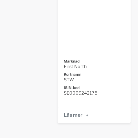
Marknad
First North
Kortnamn
STW
ISIN-kod
SE0009242175
Läs mer