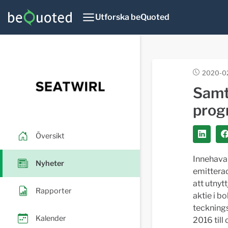
Utforska beQuoted
2020-02
Samt
prog
Översikt
Innehavar
Nyheter
emitterad
att utnyt
Rapporter
aktie i b
tecknings
Kalender
2016 till