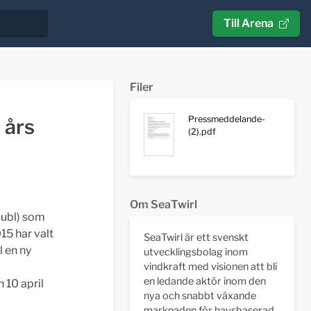
Till Arena
Filer
Pressmeddelande-
 års
(2).pdf
Om SeaTwirl
publ) som
15 har valt
SeaTwirl är ett svenskt
l en ny
utvecklingsbolag inom
vindkraft med visionen att bli
en ledande aktör inom den
 10 april
nya och snabbt växande
marknaden för havsbaserad