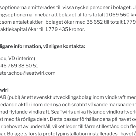
optionerna emitterades till vissa nyckelpersoner i bolaget. U
ngsoptionerna innebär att bolaget tillförs totalt 1 069 560 k
 som antalet aktier i bolaget ökar med 35 652 till totalt 1 77
aktiekapital ökar till 1 779 435 kronor.
ligare information, vänligen kontakta:
ou, VD (interim)
 +46 769 38 50 51
eter.schou@seatwirl.com
wirl
AB (publ) är ett svenskt utvecklingsbolag inom vindkraft me
n ledande aktör inom den nya och snabbt växande marknaden 
ad flytande vindkraft. SeaTwirls unika flytande vindkraftverk
t med få rörliga delar. Detta passar förhållandena på havet 
behovet av underhåll, vilket leder till färre stillestånd och fle
ar. Bolagets första prototypinstallation installerades i havet 