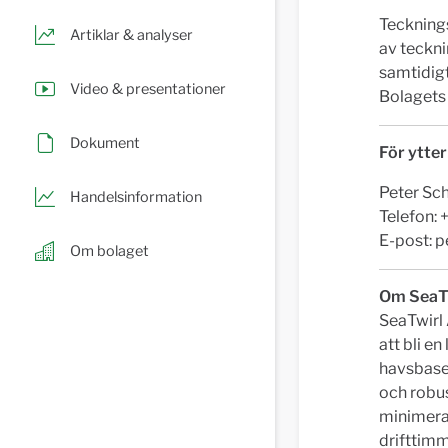
Tecknings
Artiklar & analyser
av teckni
samtidigt
Video & presentationer
Bolagets 
Dokument
För ytter
Peter Sch
Handelsinformation
Telefon:
E-post:
p
Om bolaget
Om SeaT
SeaTwirl 
att bli e
havsbaser
och robus
minimerar 
drifttimm