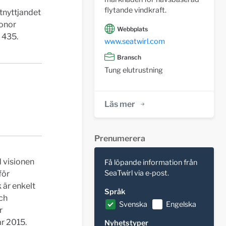
flytande vindkraft.
tnyttjandet
ronor
Webbplats
9 435.
www.seatwirl.com
Bransch
Tung elutrustning
Läs mer
Prenumerera
d visionen
Få löpande information från
SeaTwirl via e-post.
för
 är enkelt
Språk
och
Svenska
Engelska
r
år 2015.
Nyhetstyper