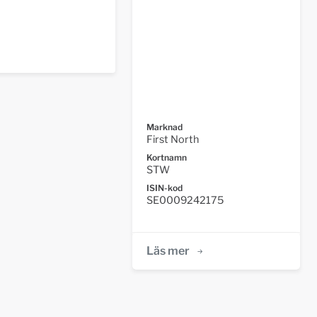
Marknad
First North
Kortnamn
STW
ISIN-kod
SE0009242175
Läs mer