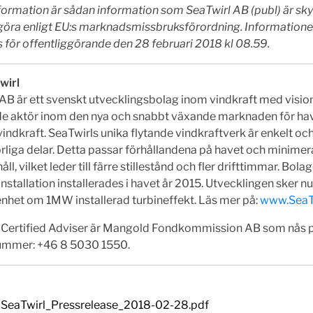
ormation är sådan information som SeaTwirl AB (publ) är skyl
ggöra enligt EU:s marknadsmissbruksförordning. Information
för offentliggörande den 28 februari 2018 kl 08.59.
wirl
AB är ett svenskt utvecklingsbolag inom vindkraft med vision
de aktör inom den nya och snabbt växande marknaden för h
vindkraft. SeaTwirls unika flytande vindkraftverk är enkelt oc
rliga delar. Detta passar förhållandena på havet och minime
ll, vilket leder till färre stillestånd och fler drifttimmar. Bola
nstallation installerades i havet år 2015. Utvecklingen sker n
enhet om 1MW installerad turbineffekt. Läs mer på:
www.SeaT
 Certified Adviser är Mangold Fondkommission AB som nås 
ummer: +46 8 5030 1550.
SeaTwirl_Pressrelease_2018-02-28.pdf