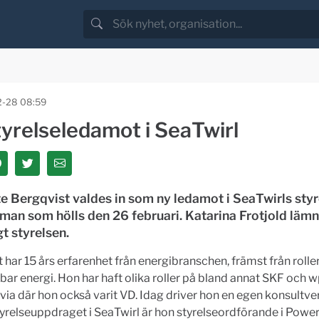
-28 08:59
tyrelseledamot i SeaTwirl
e Bergqvist valdes in som ny ledamot i SeaTwirls styr
man som hölls den 26 februari. Katarina Frotjold läm
t styrelsen.
 har 15 års erfarenhet från energibranschen, främst från rolle
bar energi. Hon har haft olika roller på bland annat SKF och 
ia där hon också varit VD. Idag driver hon en egen konsultv
yrelseuppdraget i SeaTwirl är hon styrelseordförande i Power