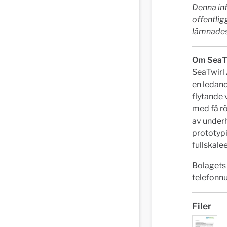
Denna inf
offentli
lämnades 
Om SeaT
SeaTwirl 
en ledan
flytande 
med få rö
av underhå
prototypi
fullskale
Bolagets
telefonn
Filer