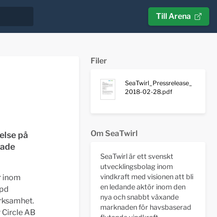
Till Arena
Filer
SeaTwirl_Pressrelease_
2018-02-28.pdf
Om SeaTwirl
else på
nade
SeaTwirl är ett svenskt
utvecklingsbolag inom
vindkraft med visionen att bli
r inom
en ledande aktör inom den
wpd
nya och snabbt växande
erksamhet.
marknaden för havsbaserad
 Circle AB