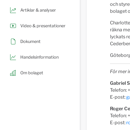
och styre
Artiklar & analyser
bolaget o
Charlotte 
Video & presentationer
räkna med
lyckats r
Dokument
Cederber
Göteborg
Handelsinformation
För mer i
Om bolaget
Gabriel 
Telefon:
E-post:
g
Roger Ce
Telefon:
E-post:
r