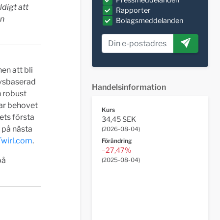
digt att
Rapporter
en
Bolagsmeddelanden
en att bli
avsbaserad
Handelsinformation
h robust
rar behovet
Kurs
gets första
34,45 SEK
u på nästa
(
2026-08-04
)
wirl.com
.
Förändring
−27,47%
på
(
2025-08-04
)