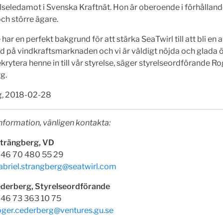
lseledamot i Svenska Kraftnät. Hon är oberoende i förhållande
ch större ägare.
har en perfekt bakgrund för att stärka SeaTwirl till att bli en a
 på vindkraftsmarknaden och vi är väldigt nöjda och glada ö
ekrytera henne in till vår styrelse, säger styrelseordförande R
g.
, 2018-02-28
nformation, vänligen kontakta:
Strängberg, VD
 +46 70 480 55 29
abriel.strangberg@seatwirl.com
derberg, Styrelseordförande
 +46 73 363 10 75
oger.cederberg@ventures.gu.se