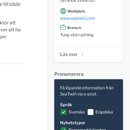
flytande vindkraft.
 till både
Webbplats
www.seatwirl.com
ktör att
Bransch
ver att ha
Tung elutrustning
oger
Läs mer
Prenumerera
Få löpande information från
SeaTwirl via e-post.
Språk
Svenska
Engelska
Nyhetstyper
Pressmeddelanden