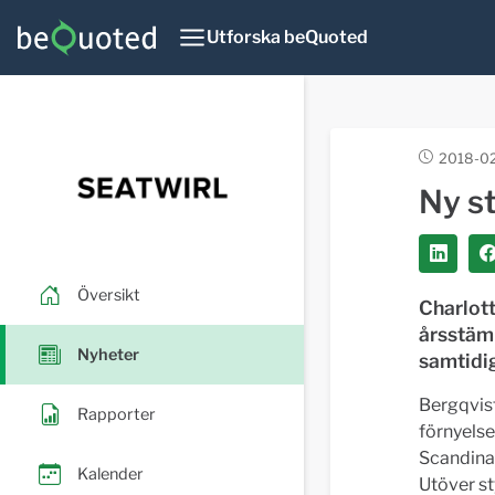
Utforska beQuoted
2018-02
Ny s
Översikt
Charlott
årsstäm
Nyheter
samtidig
Bergqvist
Rapporter
förnyelse
Scandinav
Kalender
Utöver st