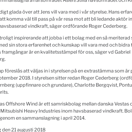
sammanslagna affärsområdet Asien/Stilla havsområdet och Ki
ldigt glada över att Jens vill vara med i vår styrelse. Hans erfa
t komma väl till pass på vår resa mot att bli ledande aktör 
 havsbaserad vindkraft, säger ordförande Roger Cederberg.
otroligt inspirerande att jobba i ett bolag med en så meriterad 
med sin stora erfarenhet och kunskap vill vara med och bidra ti
 framgångar är en kvalitetsstämpel för oss, säger vd Gabriel
rg.
föreslås att väljas in i styrelsen på en extrastämma som är p
ptember 2018. I styrelsen sitter redan Roger Cederberg (ordf
rnberg (uppfinnare och grundare), Charlotte Bergqvist, Pont
rits.
as Offshore Wind är ett samriskbolag mellan danska Vestas 
Mitsubishi Heavy Industries inom havsbaserad vindkraft. Bo
 genom en sammanslagning i april 2014.
 den 21 augusti 2018