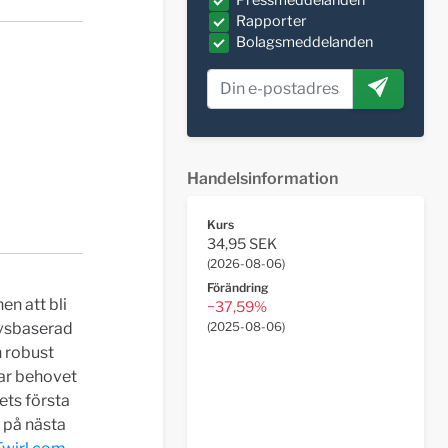
Pressmeddelanden
Rapporter
Bolagsmeddelanden
Handelsinformation
Kurs
34,95 SEK
(
2026-08-06
)
Förändring
en att bli
−37,59%
(
2025-08-06
)
avsbaserad
h robust
rar behovet
gets första
u på nästa