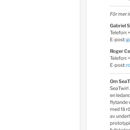
För mer i
Gabriel 
Telefon:
E-post:
g
Roger Ce
Telefon:
E-post:
r
Om SeaT
SeaTwirl 
en ledan
flytande 
med få rö
av underhå
prototypi