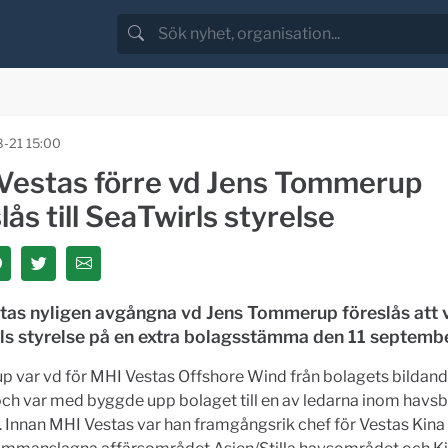
-21 15:00
Vestas förre vd Jens Tommerup
lås till SeaTwirls styrelse
as nyligen avgångna vd Jens Tommerup föreslås att vä
ls styrelse på en extra bolagsstämma den 11 septembe
var vd för MHI Vestas Offshore Wind från bolagets bildande
r och var med byggde upp bolaget till en av ledarna inom havs
. Innan MHI Vestas var han framgångsrik chef för Vestas Kina