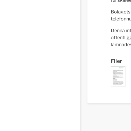
fullskale
Bolagets
telefonn
Denna inf
offentli
lämnades 
Filer