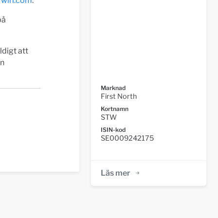
wirl.com
.
på
digt att
en
Marknad
First North
Kortnamn
STW
ISIN-kod
SE0009242175
Läs mer