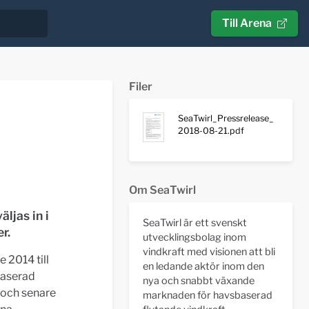
Till Arena
Filer
SeaTwirl_Pressrelease_
2018-08-21.pdf
Om SeaTwirl
ljas in i
SeaTwirl är ett svenskt
r.
utvecklingsbolag inom
vindkraft med visionen att bli
 2014 till
en ledande aktör inom den
baserad
nya och snabbt växande
 och senare
marknaden för havsbaserad