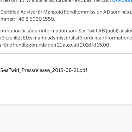
enhet om 1MW installerad turbineffekt. Läs mer på:
www.SeaT
 Certified Adviser är Mangold Fondkommission AB som nås 
ummer: +46 8 5030 1550.
ormation är sådan information som SeaTwirl AB (publ) är skyl
ggöra enligt EU:s marknadsmissbruksförordning. Information
för offentliggörande den 21 augusti 2018 kl 15.00.
SeaTwirl_Pressrelease_2018-08-21.pdf