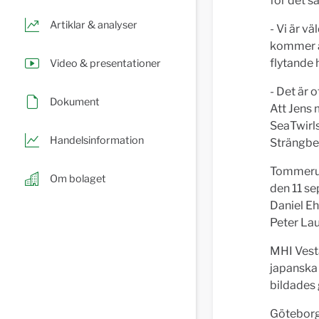
för det 
Artiklar & analyser
- Vi är vä
kommer at
flytande
Video & presentationer
- Det är 
Dokument
Att Jens 
SeaTwirls
Handelsinformation
Strängbe
Tommerup 
Om bolaget
den 11 se
Daniel Eh
Peter Lau
MHI Vest
japanska 
bildades
Göteborg