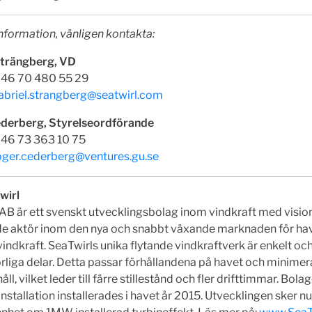
nformation, vänligen kontakta:
Strängberg, VD
 +46 70 480 55 29
abriel.strangberg@seatwirl.com
derberg, Styrelseordförande
 +46 73 363 10 75
oger.cederberg@ventures.gu.se
wirl
AB är ett svenskt utvecklingsbolag inom vindkraft med vision
de aktör inom den nya och snabbt växande marknaden för h
vindkraft. SeaTwirls unika flytande vindkraftverk är enkelt oc
rliga delar. Detta passar förhållandena på havet och minime
ll, vilket leder till färre stillestånd och fler drifttimmar. Bola
nstallation installerades i havet år 2015. Utvecklingen sker n