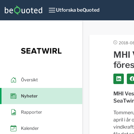
Utforska beQuoted
2018-08
MHI 
föres
Översikt
MHI Vest
Nyheter
SeaTwir
Rapporter
Tommerup 
april i å
vindkraft
Kalender