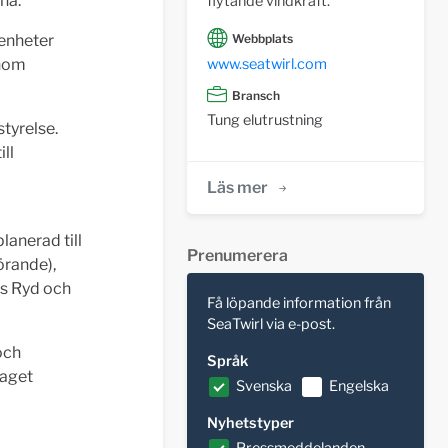
na.
flytande vindkraft.
renheter
Webbplats
www.seatwirl.com
inom
Bransch
Tung elutrustning
styrelse.
ll
Läs mer
lanerad till
Prenumerera
örande),
us Ryd och
Få löpande information från
SeaTwirl via e-post.
och
Språk
laget
Svenska
Engelska
Nyhetstyper