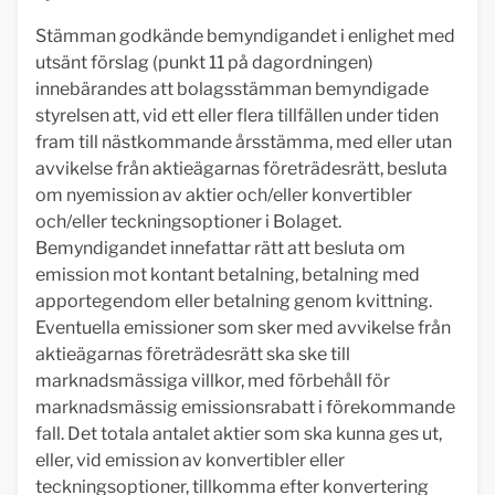
Stämman godkände bemyndigandet i enlighet med
utsänt förslag (punkt 11 på dagordningen)
innebärandes att bolagsstämman bemyndigade
styrelsen att, vid ett eller flera tillfällen under tiden
fram till nästkommande årsstämma, med eller utan
avvikelse från aktieägarnas företrädesrätt, besluta
om nyemission av aktier och/eller konvertibler
och/eller teckningsoptioner i Bolaget.
Bemyndigandet innefattar rätt att besluta om
emission mot kontant betalning, betalning med
apportegendom eller betalning genom kvittning.
Eventuella emissioner som sker med avvikelse från
aktieägarnas företrädesrätt ska ske till
marknadsmässiga villkor, med förbehåll för
marknadsmässig emissionsrabatt i förekommande
fall. Det totala antalet aktier som ska kunna ges ut,
eller, vid emission av konvertibler eller
teckningsoptioner, tillkomma efter konvertering