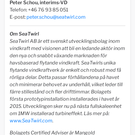
Peter Schou, interims-VD
Telefon: +46 76 93 85 051
E-post:
peter.schou@seatwirl.com
Om SeaTwirl
SeaTwirl AB är ett svenskt utvecklingsbolag inom
vindkraft med visionen att bli en ledande aktör inom
den nya och snabbt växande marknaden för
havsbaserad flytande vindkraft. SeaTwirls unika
flytande vindkraftverk är enkelt och robust med få
rörliga delar. Detta passar förhållandena på havet
och minimerar behovet av underhåll, vilket leder till
färre stillestånd och fler drifttimmar. Bolagets
första prototypinstallation installerades i havet år
2015. Utvecklingen sker nu på nästa fullskaleenhet
om 1MW installerad turbineffekt. Läs mer på:
www.SeaTwirl.com
.
Bolagets Certified Adviser är Mangold