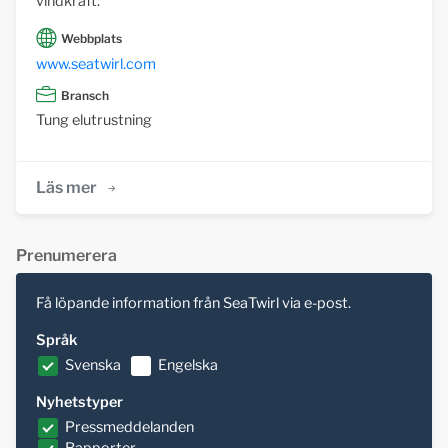
vindkraft.
Webbplats
www.seatwirl.com
Bransch
Tung elutrustning
Läs mer
Prenumerera
Få löpande information från SeaTwirl via e-post.
Språk
Svenska
Engelska
Nyhetstyper
Pressmeddelanden