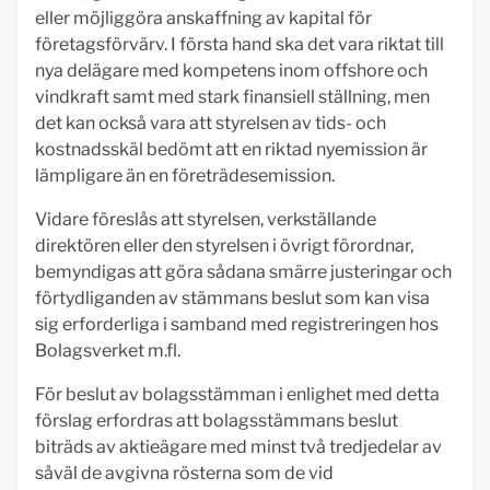
eller möjliggöra anskaffning av kapital för
företagsförvärv. I första hand ska det vara riktat till
nya delägare med kompetens inom offshore och
vindkraft samt med stark finansiell ställning, men
det kan också vara att styrelsen av tids- och
kostnadsskäl bedömt att en riktad nyemission är
lämpligare än en företrädesemission.
Vidare föreslås att styrelsen, verkställande
direktören eller den styrelsen i övrigt förordnar,
bemyndigas att göra sådana smärre justeringar och
förtydliganden av stämmans beslut som kan visa
sig erforderliga i samband med registreringen hos
Bolagsverket m.fl.
För beslut av bolagsstämman i enlighet med detta
förslag erfordras att bolagsstämmans beslut
biträds av aktieägare med minst två tredjedelar av
såväl de avgivna rösterna som de vid