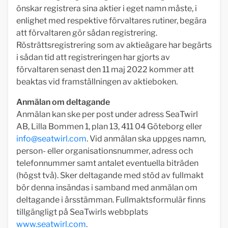
önskar registrera sina aktier i eget namn måste, i
enlighet med respektive förvaltares rutiner, begära
att förvaltaren gör sådan registrering.
Rösträttsregistrering som av aktieägare har begärts
i sådan tid att registreringen har gjorts av
förvaltaren senast den 11 maj 2022 kommer att
beaktas vid framställningen av aktieboken.
Anmälan om deltagande
Anmälan kan ske per post under adress SeaTwirl
AB, Lilla Bommen 1, plan 13, 411 04 Göteborg eller
info@seatwirl.com
. Vid anmälan ska uppges namn,
person- eller organisationsnummer, adress och
telefonnummer samt antalet eventuella biträden
(högst två). Sker deltagande med stöd av fullmakt
bör denna insändas i samband med anmälan om
deltagande i årsstämman. Fullmaktsformulär finns
tillgängligt på SeaTwirls webbplats
www.seatwirl.com
.