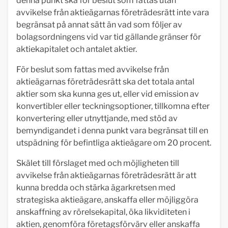
denna punkt ska för beslut som fattas utan
avvikelse från aktieägarnas företrädesrätt inte vara
begränsat på annat sätt än vad som följer av
bolagsordningens vid var tid gällande gränser för
aktiekapitalet och antalet aktier.
För beslut som fattas med avvikelse från
aktieägarnas företrädesrätt ska det totala antal
aktier som ska kunna ges ut, eller vid emission av
konvertibler eller teckningsoptioner, tillkomna efter
konvertering eller utnyttjande, med stöd av
bemyndigandet i denna punkt vara begränsat till en
utspädning för befintliga aktieägare om 20 procent.
Skälet till förslaget med och möjligheten till
avvikelse från aktieägarnas företrädesrätt är att
kunna bredda och stärka ägarkretsen med
strategiska aktieägare, anskaffa eller möjliggöra
anskaffning av rörelsekapital, öka likviditeten i
aktien, genomföra företagsförvärv eller anskaffa