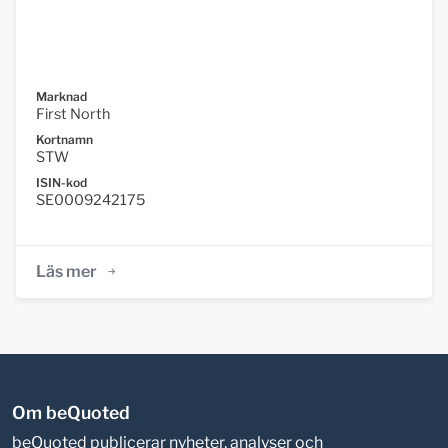
Marknad
First North
Kortnamn
STW
ISIN-kod
SE0009242175
Läs mer
Om beQuoted
beQuoted publicerar nyheter, analyser och