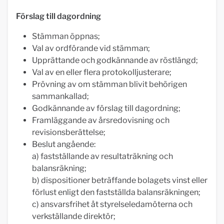
Förslag till dagordning
Stämman öppnas;
Val av ordförande vid stämman;
Upprättande och godkännande av röstlängd;
Val av en eller flera protokolljusterare;
Prövning av om stämman blivit behörigen
sammankallad;
Godkännande av förslag till dagordning;
Framläggande av årsredovisning och
revisionsberättelse;
Beslut angående:
a) fastställande av resultaträkning och
balansräkning;
b) dispositioner beträffande bolagets vinst eller
förlust enligt den fastställda balansräkningen;
c) ansvarsfrihet åt styrelseledamöterna och
verkställande direktör;