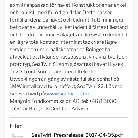
som är anpassad för havet. Konstruktionen är enkel
och robust, med få rörliga delar. Detta passar
förhållandena på havet och bidrar till att minimera
behovet av underhåll, vilket leder till färre stillestånd
och fler drifttimmar. Bolagets unika system leder till
en lägre totalkostnad inte minst tack vare lägre
service och underhållskostnader. Bolaget har
utvecklat ett flytande havsbaserat vindkraftverk, en
prototyp, SeaTwirl S1 som sjösattes i havet i Lysekil
år 2015 och som är ansluten till elnätet.
Utvecklingen är igång av nästa fullskaleenhet på
1MW installerad turbineffekt, SeaTwirl S2. Läs mer
om SeaTwirl på:
www.seatwirl.com
.
Mangold Fondkommission AB, tel: +46 8 5030
1550, är Bolagets Certified Adviser.
Filer
SeaTwirl_Pressrelease_2017-04-05.pdf