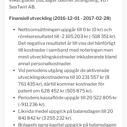
vilket gläder oss, säger Gabriel Strängberg, VD i
SeaTwirl AB.
Finansiell utveckling (2016-12-01 - 2017-02-28)
Nettoomsättningen uppgår till 0 kr (0 kr) och
rörelseresultatet till -2 105 203 kr (-518 351 kr).
Det negativa resultatet är till viss del hänförligt
till kostnader i samband med noteringen men
mest utvecklingskostnader inkluderande bland
annat personalkostnader.
Vid periodens utgång uppgår de aktiverade
utvecklingskostnaderna till 10 231 557 kr (8
761 435 kr), därtill kommer kostnader för
patent om 628 452 kr (505 875 kr).
Periodens kassaflöde uppgår till 20 522 805 kr
(-911 236 kr).
Likvida medel uppgick på balansdagen till 20
841 842 kr (3 255 232 kr).
Bolagets egna kapital uppgick på balansdagen