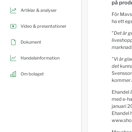
på prod
Artiklar & analyser
För Mavsh
ha ett e
Video & presentationer
"
Det är g
liveshopp
Dokument
marknads
Handelsinformation
"Vi är gl
det kunn
Svensson
Om bolaget
kommer at
Ehandel ä
med e-ha
januari 2
Ehandel 
www.show