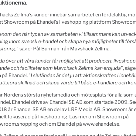
uktionerna.
acks Zellma's kunder innebär samarbetet en fördelaktig möjl
get Showroom på Ehandel's liveshopping plattform Showroom
enom den här typen av samarbeten vi tillsammans kan utveck
ing inom svensk e-handel och skapa nya möjligheter till förs
föring,
" säger Pål Burman från Mavshack Zellma.
ada över att våra kunder får möjlighet att producera liveshop
ande och faciliteter som Mavchack Zellma kan erbjuda"
, säg
 på Ehandel.
"I slutändan är det ju attraktionskraften i innehå
t göra skillnad och skapa värde till både e-handlare och ko
r Nordens största nyhetsmedia och mötesplats för alla som 
ndel. Ehandel drivs av Ehandel SE AB som startade 2009. Se
018 är Ehandel SE AB en del av LRF Media AB. Showroom är e
helt fokuserad på liveshopping. Läs mer om Showroom på
room.shopping och om Ehandel på www.ehandel.se.