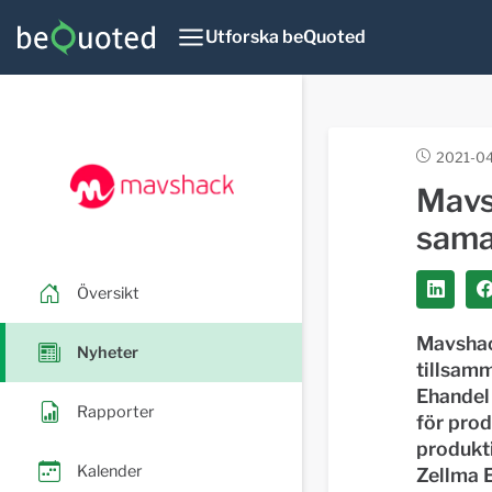
Utforska beQuoted
2021-04
Mavs
sama
Översikt
Mavshack
Nyheter
tillsam
Ehandel
Rapporter
för pro
produkti
Kalender
Zellma E