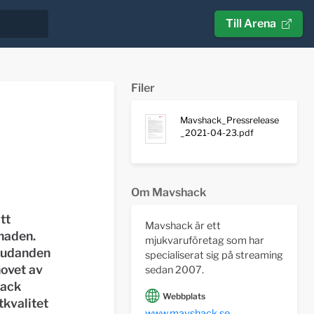
Till Arena
Filer
Mavshack_Pressrelease
_2021-04-23.pdf
Om Mavshack
tt
Mavshack är ett
naden.
mjukvaruföretag som har
bjudanden
specialiserat sig på streaming
hovet av
sedan 2007.
hack
Webbplats
tkvalitet
www.mavshack.se