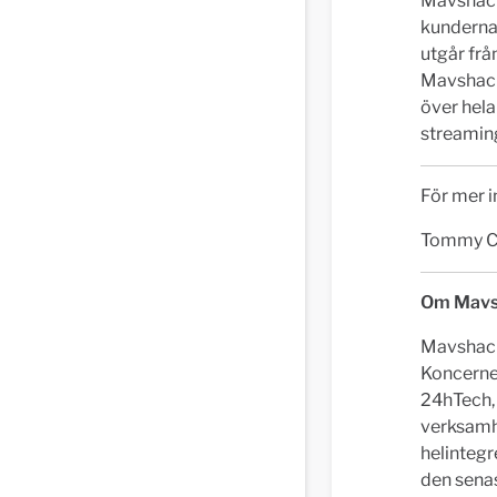
Mavshack
kunderna
utgår frå
Mavshack
över hela
streamin
För mer i
Tommy Ca
Om Mavs
Mavshack 
Koncerne
24hTech, 
verksamh
helintegr
den senas