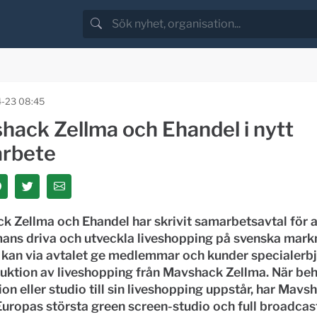
-23 08:45
hack Zellma och Ehandel i nytt
rbete
 Zellma och Ehandel har skrivit samarbetsavtal för a
mans driva och utveckla liveshopping på svenska mark
 kan via avtalet ge medlemmar och kunder specialer
duktion av liveshopping från Mavshack Zellma. När be
on eller studio till sin liveshopping uppstår, har Mavs
uropas största green screen-studio och full broadcas