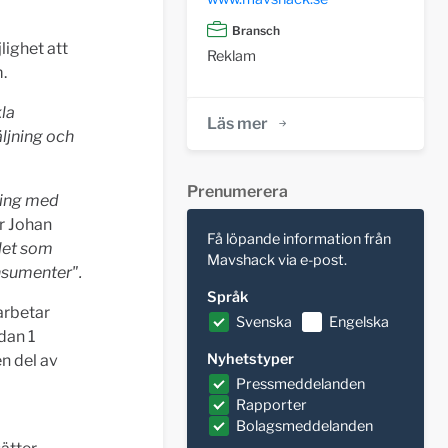
Bransch
ighet att
Reklam
.
la
Läs mer
äljning och
Prenumerera
ping med
er Johan
Få löpande information från
llet som
Mavshack via e-post.
nsumenter".
Språk
arbetar
Svenska
Engelska
dan 1
Nyhetstyper
n del av
Pressmeddelanden
Rapporter
Bolagsmeddelanden