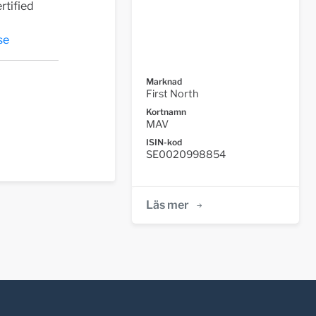
rtified
se
Marknad
First North
Kortnamn
MAV
ISIN-kod
SE0020998854
Läs mer