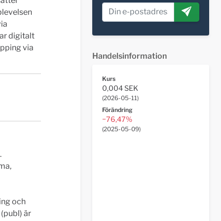
ätter
plevelsen
ia
 digitalt
opping via
Handelsinformation
Kurs
0,004 SEK
(
2026-05-11
)
Förändring
−76,47%
(
2025-05-09
)
.
ma,
ling och
(publ) är