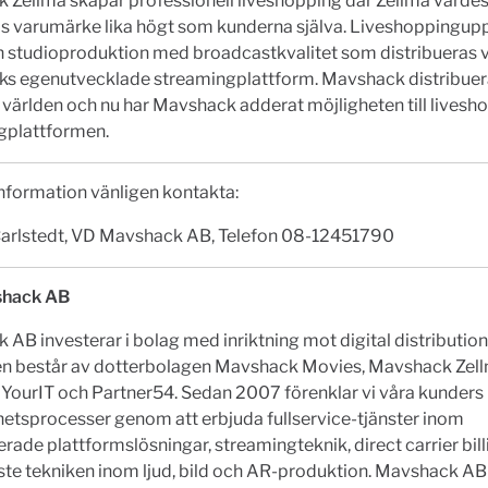
 Zellma skapar professionell liveshopping där Zellma värdes
s varumärke lika högt som kunderna själva. Liveshoppingup
n studioproduktion med broadcastkvalitet som distribueras v
s egenutvecklade streamingplattform. Mavshack distribuerar
 världen och nu har Mavshack adderat möjligheten till livesh
gplattformen.
nformation vänligen kontakta:
rlstedt, VD Mavshack AB, Telefon 08-12451790
hack AB
AB investerar i bolag med inriktning mot digital distribution
n består av dotterbolagen Mavshack Movies, Mavshack Zell
YourIT och Partner54. Sedan 2007 förenklar vi våra kunders
etsprocesser genom att erbjuda fullservice-tjänster inom
erade plattformslösningar, streamingteknik, direct carrier bil
te tekniken inom ljud, bild och AR-produktion. Mavshack AB 