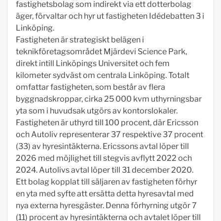
fastighetsbolag som indirekt via ett dotterbolag
äger, förvaltar och hyr ut fastigheten Idédebatten 3 i
Linköping.
Fastigheten är strategiskt belägen i
teknikföretagsområdet Mjärdevi Science Park,
direkt intill Linköpings Universitet och fem
kilometer sydväst om centrala Linköping. Totalt
omfattar fastigheten, som består av flera
byggnadskroppar, cirka 25 000 kvm uthyrningsbar
yta som i huvudsak utgörs av kontorslokaler.
Fastigheten är uthyrd till 100 procent, där Ericsson
och Autoliv representerar 37 respektive 37 procent
(33) av hyresintäkterna. Ericssons avtal löper till
2026 med möjlighet till stegvis avflytt 2022 och
2024. Autolivs avtal löper till 31 december 2020.
Ett bolag kopplat till säljaren av fastigheten förhyr
en yta med syfte att ersätta detta hyresavtal med
nya externa hyresgäster. Denna förhyrning utgör 7
(11) procent av hyresintäkterna och avtalet löper till