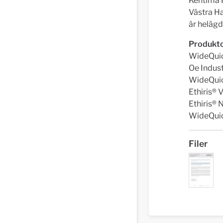
Kentima H
Västra H
är helägd
Produkt
WideQui
Oe Indus
WideQuic
Ethiris®
Ethiris®
WideQui
Filer