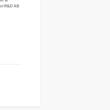
er är
rol R&D AB