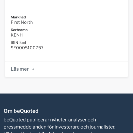
Marknad
First North
Kortnamn
KENH
ISIN-kod
SE0005100757
Läs mer
Om beQuoted
beQuoted publicerar nyheter, analyser och
pressmeddelanden för investerare och journalister.