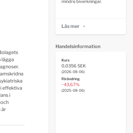
mindre biverkningar.
Läs mer
Handelsinformation
Bolagets
n lägga
Kurs
0,0356 SEK
iagnoser.
(
2026-08-06
)
framskridna
Förändring
ykiatriska
−43,67%
i effektiva
(
2025-08-06
)
ans i
 och
 är