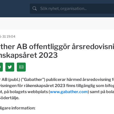
-31 19:04
ther AB offentliggör årsredovisni
nskapsåret 2023
 AB (publ.) ("Gabather") publicerar härmed årsredovisning 
isningen för räkenskapsåret 2023 finns tillgänglig som bifo
, på bolagets webbplats (
www.gabather.com
) samt på bol
Södertälje.
ligare information: