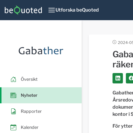
Utforska beQuoted
2024-05
Gaba
räke
Översikt
Gabather
Nyheter
Årsredov
dokument
Rapporter
kontor i 
För ytter
Kalender