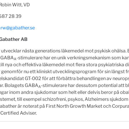
Robin Witt, VD
-687 28 39
rw@gabather.se
 Gabather AB
 utvecklar nästa generations läkemedel mot psykisk ohälsa. 
a GABA
-stimulerare har en unik verkningsmekanism som ka
A
ill nya och effektiva läkemedel mot flera stora psykiatriska d
genomför nu ett kliniskt utvecklingsprogram för sin längst 
lskandidat GT-002 för att förbättra behandlingen av neurops
r. Bolagets GABA
-stimulerare har dessutom potential att bl
A
gar inom andra sjukdomar som helt eller delvis beror på obal
temet, till exempel schizofreni, psykos, Alzheimers sjukdom
abather är noterat på First North Growth Market och Corpura
Certified Adviser.