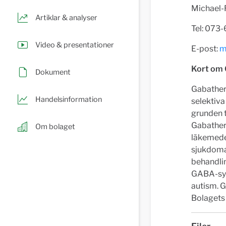
Michael-
Artiklar & analyser
Tel: 073
Video & presentationer
E-post:
m
Kort om
Dokument
Gabather
Handelsinformation
selektiv
grunden t
Gabather 
Om bolaget
läkemede
sjukdoma
behandlin
GABA-sys
autism. G
Bolagets 