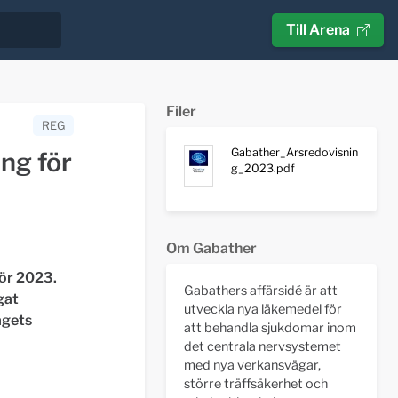
Till Arena
Filer
REG
Gabather_Arsredovisnin
ng för
g_2023.pdf
Om Gabather
för 2023.
Gabathers affärsidé är att
gat
utveckla nya läkemedel för
agets
att behandla sjukdomar inom
det centrala nervsystemet
med nya verkansvägar,
större träffsäkerhet och