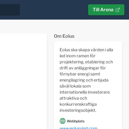
Till Arena
Om Eolus
Eolus ska skapa värden i alla
led inom ramen för
projektering, etablering och
drift av anläggningar för
förnybar energi samt
energilagring och erbjuda
såväl lokala som
internationella investerare
attraktiva och
konkurrenskraftiga
investeringsobjekt.
Webbplats
www.eolusvind.com