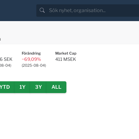
n
Förändring
Market Cap
6 SEK
−69,09%
411
MSEK
08-04
)
(
2025-08-04
)
YTD
1Y
3Y
ALL