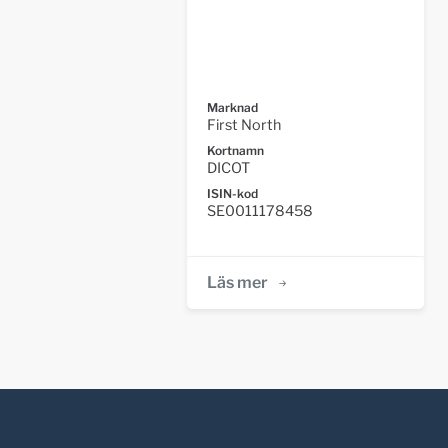
Marknad
First North
Kortnamn
DICOT
ISIN-kod
SE0011178458
Läs mer