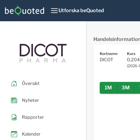
Utforska beQuoted
Handelsinformatio
Kortnamn
Kurs
DICOT
0,204
(
2026-
Översikt
1M
3M
Nyheter
Rapporter
Kalender