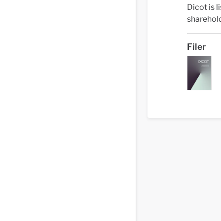
Dicot is 
sharehold
Filer