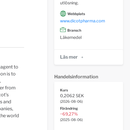
utlösning.
Webbplats
www.dicotpharma.com
Bransch
Läkemedel
Läs mer
 agent to
on is to
Handelsinformation
,
fer from
Kurs
cot's
0,2062 SEK
es and
(
2026-08-06
)
panies,
Förändring
−69,27%
the world
(
2025-08-06
)