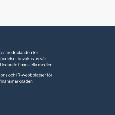
pressmeddelanden för
shändelser bevakas av vår
 ledande finansiella medier.
ions och IR-webbplatser för
d finansmarknaden.