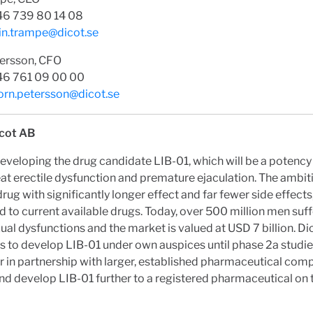
e: +46 739 80 14 08
lin.trampe@dicot.se
tersson, CFO
46 761 09 00 00
orn.petersson@dicot.se
cot AB
developing the drug candidate LIB-01, which will be a potency
eat erectile dysfunction and premature ejaculation. The ambiti
drug with significantly longer effect and far fewer side effects
to current available drugs. Today, over 500 million men suf
ual dysfunctions and the market is valued at USD 7 billion. Di
is to develop LIB-01 under own auspices until phase 2a studi
r in partnership with larger, established pharmaceutical com
nd develop LIB-01 further to a registered pharmaceutical on 