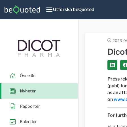
Utforska beQuoted
2023-0
Dico
Översikt
Press rel
(publ) fo
Nyheter
as an att
on
www.d
Rapporter
For furth
Kalender
Elin Tra