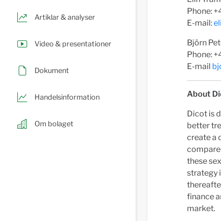
Phon
Artiklar & analyser
E-mail:
e
Björn Pe
Video & presentationer
Phone: +
E-mail
bj
Dokument
About Di
Handelsinformation
Dicot is 
Om bolaget
better tr
create a 
compared 
these sex
strategy 
thereafte
finance a
market.