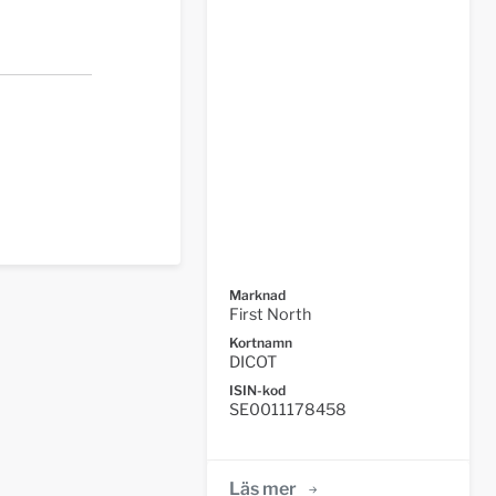
Marknad
First North
Kortnamn
DICOT
ISIN-kod
SE0011178458
Läs mer