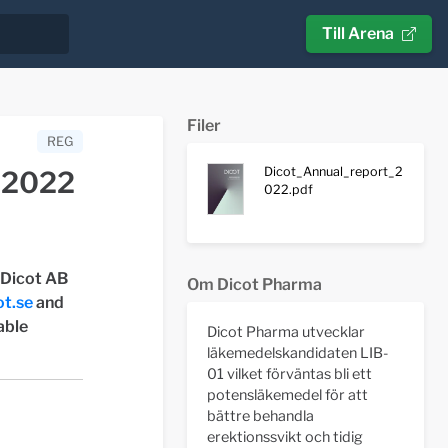
Till Arena
Filer
REG
Dicot_Annual_report_2
t 2022
022.pdf
 Dicot AB
Om Dicot Pharma
t.se
and
able
Dicot Pharma utvecklar
läkemedelskandidaten LIB-
01 vilket förväntas bli ett
potensläkemedel för att
bättre behandla
erektionssvikt och tidig