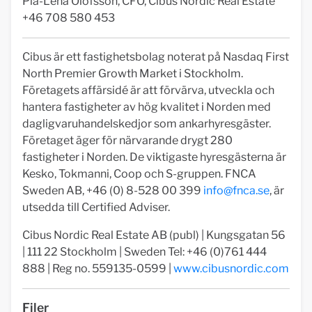
Pia-Lena Olofsson, CFO, Cibus Nordic Real Estate
+46 708 580 453
Cibus är ett fastighetsbolag noterat på Nasdaq First
North Premier Growth Market i Stockholm.
Företagets affärsidé är att förvärva, utveckla och
hantera fastigheter av hög kvalitet i Norden med
dagligvaruhandelskedjor som ankarhyresgäster.
Företaget äger för närvarande drygt 280
fastigheter i Norden. De viktigaste hyresgästerna är
Kesko, Tokmanni, Coop och S-gruppen. FNCA
Sweden AB, +46 (0) 8-528 00 399
info@fnca.se
, är
utsedda till Certified Adviser.
Cibus Nordic Real Estate AB (publ) | Kungsgatan 56
| 111 22 Stockholm | Sweden Tel: +46 (0)761 444
888 | Reg no. 559135-0599 |
www.cibusnordic.com
Filer