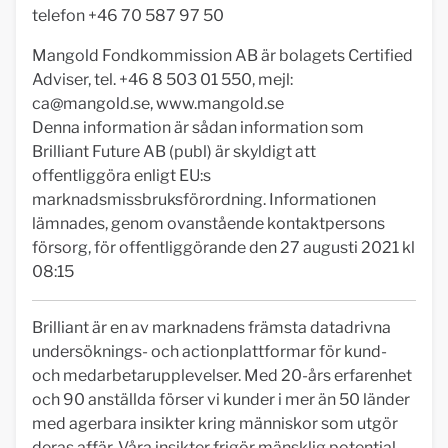
telefon +46 70 587 97 50
Mangold Fondkommission AB är bolagets Certified
Adviser, tel. +46 8 503 01 550, mejl:
ca@mangold.se
, www.mangold.se
Denna information är sådan information som
Brilliant Future AB (publ) är skyldigt att
offentliggöra enligt EU:s
marknadsmissbruksförordning. Informationen
lämnades, genom ovanstående kontaktpersons
försorg, för offentliggörande den 27 augusti 2021 kl
08:15
Brilliant är en av marknadens främsta datadrivna
undersöknings- och actionplattformar för kund-
och medarbetarupplevelser. Med 20-års erfarenhet
och 90 anställda förser vi kunder i mer än 50 länder
med agerbara insikter kring människor som utgör
deras affär. Våra insikter frigör mänsklig potential