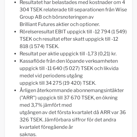
Resultatet har belastades med kostnader om 4
304 TSEK relaterade till separationen från Wise
Group AB och börsnoteringen av
Brilliant Futures aktier och optioner.
Rörelseresultat EBIT uppgick till -12 794 (1 549)
TSEK och resultat efter skatt uppgick till -12
818 (1 574) TSEK.
Resultat per aktie uppgick till -1,73 (0,21) kr.
Kassaflöde från den löpande verksamheten
uppgick till -11 640 (5 027) TSEK och likvida
medel vid periodens utgång
uppgick till 34 275 (19 420) TSEK.
Årligen återkommande abonnemangsintäkter
("ARR") uppgick till 37 670 TSEK, en ökning
med 3,7% jämfört med
utgången av det första kvartalet då ARR var 36
326 TSEK. Jämförbara siffror för det andra
kvartalet föregående år
saknas.