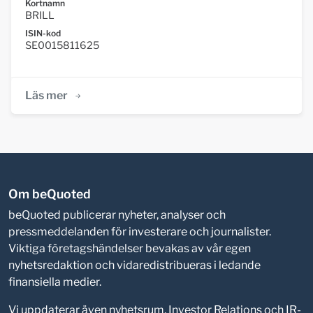
Kortnamn
BRILL
ISIN-kod
SE0015811625
Läs mer
Om beQuoted
beQuoted publicerar nyheter, analyser och
pressmeddelanden för investerare och journalister.
Viktiga företagshändelser bevakas av vår egen
nyhetsredaktion och vidaredistribueras i ledande
finansiella medier.
Vi uppdaterar även nyhetsrum, Investor Relations och IR-