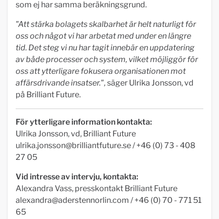
som ej har samma beräkningsgrund.
"Att stärka bolagets skalbarhet är helt naturligt för
oss och något vi har arbetat med under en längre
tid. Det steg vi nu har tagit innebär en uppdatering
av både processer och system, vilket möjliggör för
oss att ytterligare fokusera organisationen mot
affärsdrivande insatser.",
säger Ulrika Jonsson, vd
på Brilliant Future.
För ytterligare information kontakta:
Ulrika Jonsson, vd, Brilliant Future
ulrika.jonsson@brilliantfuture.se
/ +46 (0) 73 - 408
27 05
Vid intresse av intervju, kontakta:
Alexandra Vass, presskontakt Brilliant Future
alexandra@aderstennorlin.com
/ +46 (0) 70 - 771 51
65