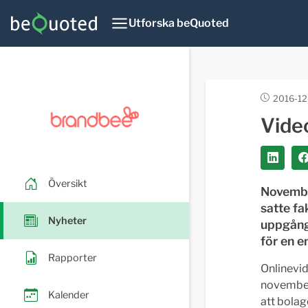
Utforska beQuoted
2016-12
Video
Översikt
Novembe
satte fa
Nyheter
uppgång
för en e
Rapporter
Onlinevide
november,
Kalender
att bolag