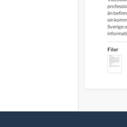
professio
än befinn
sin kommu
Sverige o
informat
Filer