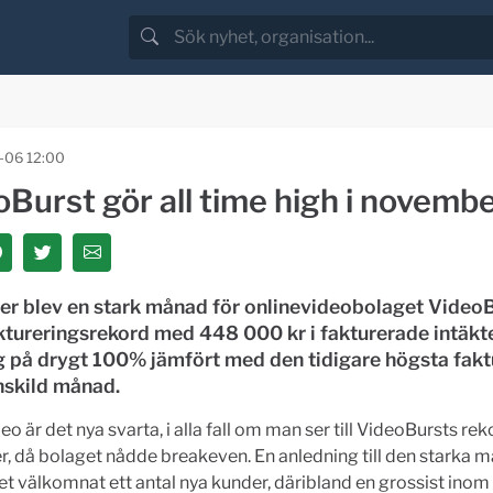
-06 12:00
Burst gör all time high i novemb
r blev en stark månad för onlinevideobolaget Video
ktureringsrekord med 448 000 kr i fakturerade intäkte
 på drygt 100% jämfört med den tidigare högsta fakt
nskild månad.
o är det nya svarta, i alla fall om man ser till VideoBursts reko
 då bolaget nådde breakeven. En anledning till den starka 
et välkomnat ett antal nya kunder, däribland en grossist inom