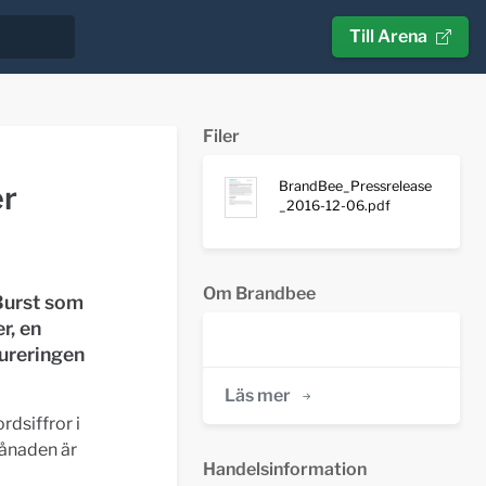
Till Arena
Filer
BrandBee_Pressrelease
er
_2016-12-06.pdf
Om Brandbee
Burst som
r, en
ureringen
Läs mer
rdsiffror i
månaden är
Handelsinformation