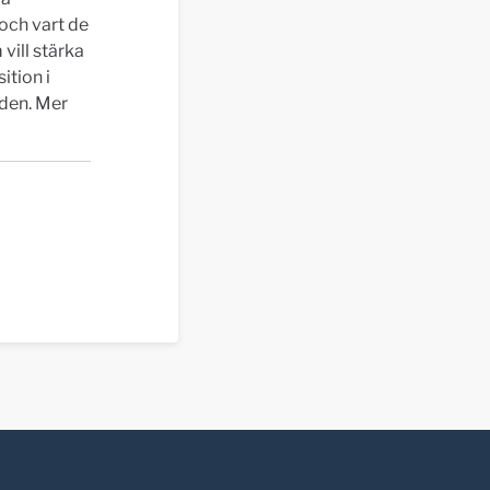
 och vart de
 vill stärka
ition i
aden. Mer