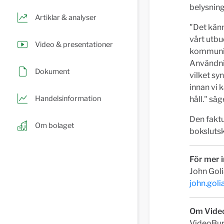
belysning
Artiklar & analyser
"Det känn
vårt utbu
Video & presentationer
kommunice
Användni
Dokument
vilket sy
innan vi 
Handelsinformation
håll." sä
Den fakt
Om bolaget
boksluts
För mer 
John Goli
john.gol
Om Vide
VideoBurs