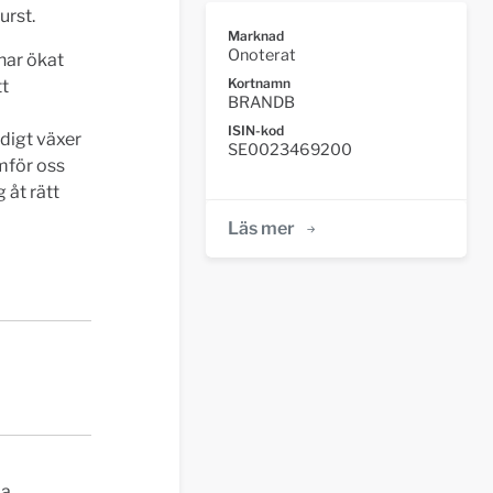
urst.
Marknad
Onoterat
 har ökat
Kortnamn
tt
BRANDB
ISIN-kod
digt växer
SE0023469200
amför oss
 åt rätt
Läs mer
pa