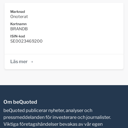
Marknad
Onoterat
Kortnamn
BRANDB
ISIN-kod
SE0023469200
Läs mer
Om beQuoted
beQuoted publicerar nyheter, analyser och
pressmeddelanden för investerare och journalister.
Viktiga företagshändelser bevakas av vår egen