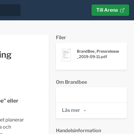
Till Arena
Filer
BrandBee_Pressrelease
ing
_2019-09-11.pdf
Om Brandbee
e" eller
Läs mer
et planerar
ra och
Handelsinformation