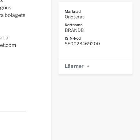
ts
Magnus
Marknad
ra bolagets
Onoterat
Kortnamn
BRANDB
ida,
ISIN-kod
SE0023469200
ket.com
Läs mer