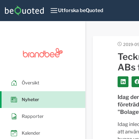
Utforska beQuoted
2019-09
Teck
ABs 
Översikt
Idag de
Nyheter
företrä
"Bolaget
Rapporter
Idag inle
att använ
Kalender