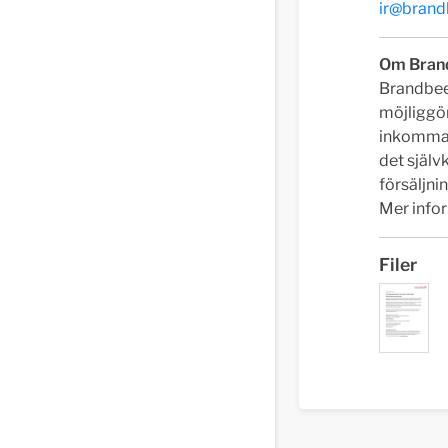
ir@bran
Om Bran
Brandbee
möjliggör
inkommand
det själv
försäljn
Mer info
Filer