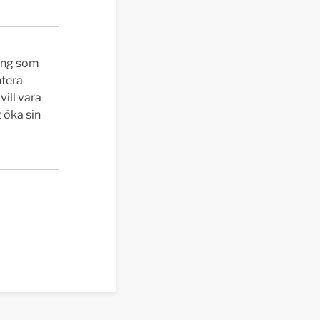
ring som
ntera
ill vara
 öka sin