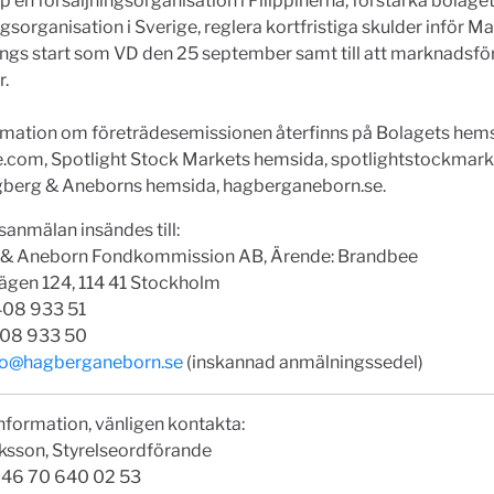
 en försäljningsorganisation i Filippinerna, förstärka bolage
ngsorganisation i Sverige, reglera kortfristiga skulder inför 
ngs start som VD den 25 september samt till att marknadsfö
r.
rmation om företrädesemissionen återfinns på Bolagets hems
.com, Spotlight Stock Markets hemsida, spotlightstockmar
berg & Aneborns hemsida, hagberganeborn.se.
anmälan insändes till:
& Aneborn Fondkommission AB, Ärende: Brandbee
vägen 124, 114 41 Stockholm
408 933 51
408 933 50
fo@hagberganeborn.se
(inskannad anmälningssedel)
nformation, vänligen kontakta:
iksson, Styrelseordförande
 +46 70 640 02 53