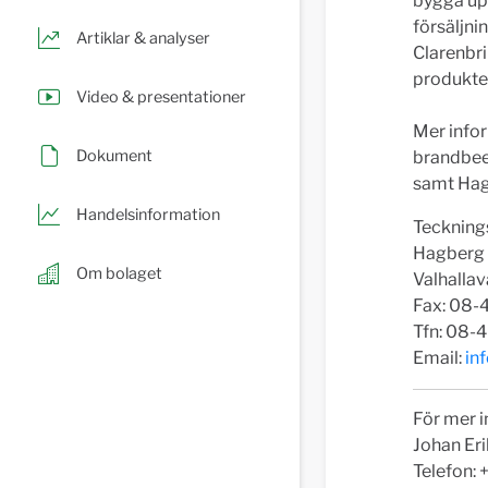
bygga upp
försäljni
Artiklar & analyser
Clarenbri
produkte
Video & presentationer
Mer info
Dokument
brandbee
samt Hag
Handelsinformation
Tecknings
Hagberg 
Om bolaget
Valhalla
Fax: 08-
Tfn: 08-
Email:
in
För mer i
Johan Er
Telefon: