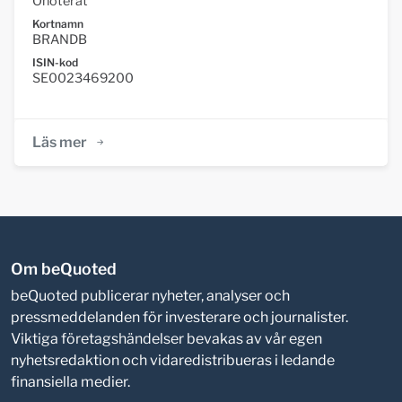
Onoterat
Kortnamn
BRANDB
ISIN-kod
SE0023469200
Läs mer
Om beQuoted
beQuoted publicerar nyheter, analyser och
pressmeddelanden för investerare och journalister.
Viktiga företagshändelser bevakas av vår egen
nyhetsredaktion och vidaredistribueras i ledande
finansiella medier.