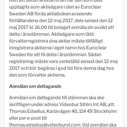
Rätt att delta i årsstämman har den som dels
upptagits som aktieägare i den av Euroclear
Sweden AB förda aktieboken avseende
förhållandena den 12 maj 2017, dels senast den 12
maj 2017 kl. 16.00 till bolaget anmäla sin avsikt att
delta i årsstämman. Aktieägare som låtit
förvaltarregistrera sina aktier måste tillfälligt
inregistrera aktierna i eget namn hos Euroclear
Sweden för att få delta i årsstämman. Sådan
registrering måste vara verkställd senast den 12 maj
2017 och bör begäras i god tid före denna dag hos
den som förvaltar aktierna.
Anmälan om deltagande
Anmälan om deltagande till stämman ska ske
skriftligen under adress Videobur Sthlm Int AB, att:
Thomas Edselius, Karlavägen 40, 114 49 Stockholm
eller per e-post till
thomas.edselius@videoburst.com
. Vid anmälan ska