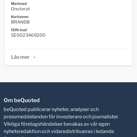
Marknad
Onoterat
Kortnamn
BRANDB
ISIN-kod
SE0023469200
Läs mer
Om beQuoted
beQuoted publicerar nyheter, analyser och
pressmeddelanden för investerare och journalister.
Viktiga företagshändelser bevakas av vår egen
nyhetsredaktion och vidaredistribueras i ledande