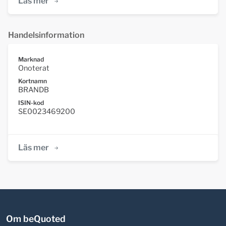
Läs mer
Handelsinformation
Marknad
Onoterat
Kortnamn
BRANDB
ISIN-kod
SE0023469200
Läs mer
Om beQuoted