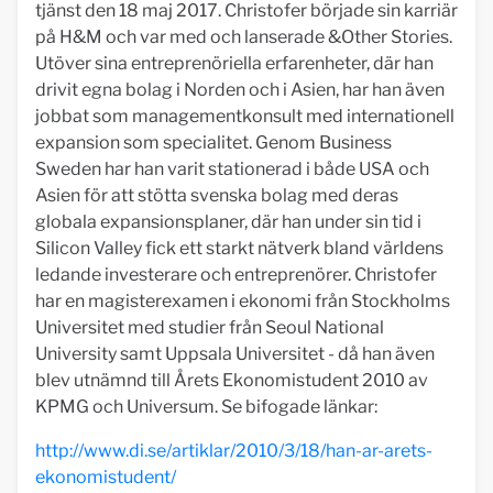
tjänst den 18 maj 2017. Christofer började sin karriär
på H&M och var med och lanserade &Other Stories.
Utöver sina entreprenöriella erfarenheter, där han
drivit egna bolag i Norden och i Asien, har han även
jobbat som managementkonsult med internationell
expansion som specialitet. Genom Business
Sweden har han varit stationerad i både USA och
Asien för att stötta svenska bolag med deras
globala expansionsplaner, där han under sin tid i
Silicon Valley fick ett starkt nätverk bland världens
ledande investerare och entreprenörer. Christofer
har en magisterexamen i ekonomi från Stockholms
Universitet med studier från Seoul National
University samt Uppsala Universitet - då han även
blev utnämnd till Årets Ekonomistudent 2010 av
KPMG och Universum. Se bifogade länkar:
http://www.di.se/artiklar/2010/3/18/han-ar-arets-
ekonomistudent/