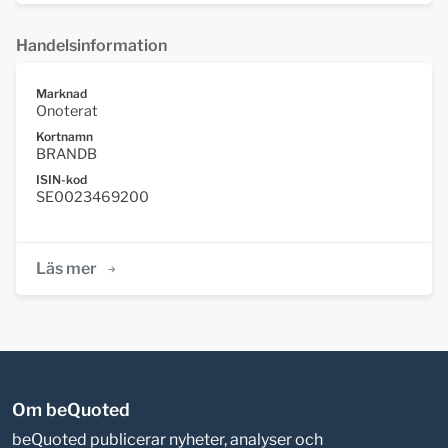
Handelsinformation
Marknad
Onoterat
Kortnamn
BRANDB
ISIN-kod
SE0023469200
Läs mer
Om beQuoted
beQuoted publicerar nyheter, analyser och