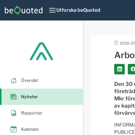
Utforska beQuoted
2018-05
Arbo
Översikt
Den 30 
företräd
Nyheter
Mkr före
av kapit
förvärvs
Rapporter
INFORMA
Kalender
PUBLICE