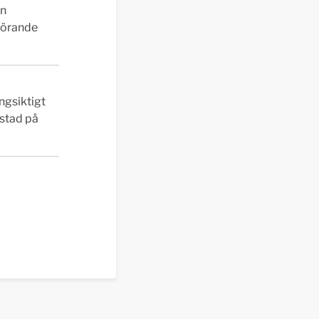
en
görande
ngsiktigt
istad på