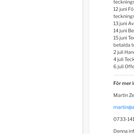
tecknings
12 juni F
tecknings
13 juni A
14 juni 
15 juni 
betalda t
2 juli Ha
4 juli Te
6 juli Of
För mer i
Martin Z
martin@a
0733-14
Denna inf