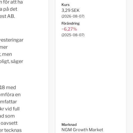
 för att ha
Kurs
ra på det
3,29 SEK
est AB.
(
2026-08-07
)
Förändring
−6,27%
(
2025-08-07
)
vesteringar
mmer
r, men
ligt, säger
018 med
omföra en
omfattar
r vid full
rad som
, oavsett
Marknad
NGM Growth Market
ier tecknas