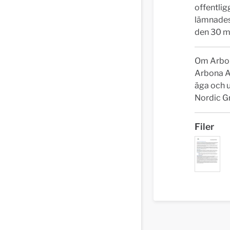
offentli
lämnades
den 30 ma
Om Arbon
Arbona AB
äga och u
Nordic G
Filer