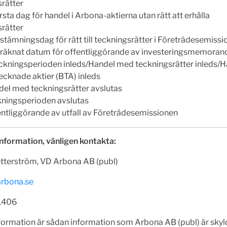
rätter
örsta dag för handel i Arbona-aktierna utan rätt att erhålla
rätter
vstämningsdag för rätt till teckningsrätter i Företrädesemiss
Beräknat datum för offentliggörande av investeringsmemora
Teckningsperioden inleds/Handel med teckningsrätter inleds/
ecknade aktier (BTA) inleds
ndel med teckningsrätter avslutas
ckningsperioden avslutas
fentliggörande av utfall av Företrädesemissionen
nformation, vänligen kontakta:
etterström, VD Arbona AB (publ)
rbona.se
1406
ormation är sådan information som Arbona AB (publ) är skyld