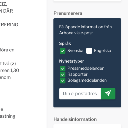
IZ,
N DÄR
Prenumerera
TRERING
Få löpande information från
Arbona via e-post.
Språk
föra en
Svenska
Engelska
Nyhetstyper
 två (2)
Pressmeddelanden
kursen 1,30
Rapporter
 Genom
Bolagsmeddelanden
de
kastning
Handelsinformation