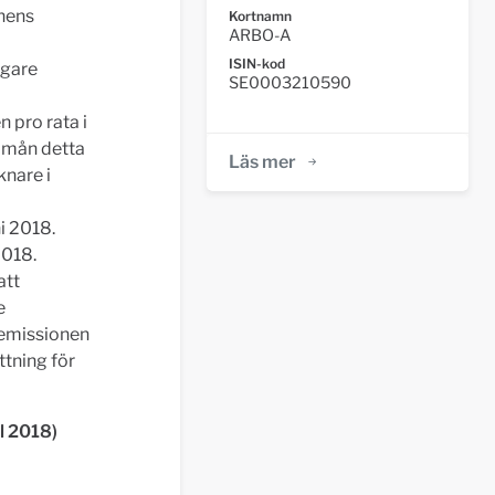
onens
Kortnamn
ARBO-A
ISIN-kod
igare
SE0003210590
 pro rata i
n mån detta
Läs mer
knare i
i 2018.
2018.
att
e
semissionen
ttning för
ll 2018)