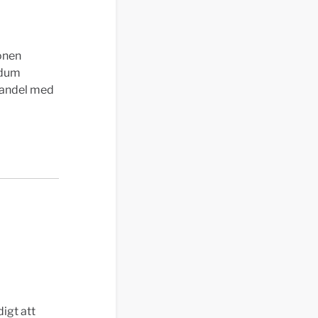
ionen
ndum
Handel med
igt att