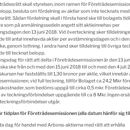
rädesrätt skall styrelsen, inom ramen för Företrädesemissi
lopp, besluta om fördelning av aktier som inte tecknats med
srätt. Sådan fördelning skall i första hand ske till bolagets tid
e som på anmälningssedeln angett sitt aktieinnehav per
gsdagen den 13 juni 2018. Vid överteckning sker tilldelningen
de till antal innehavda aktier per avstämningsdagen och i de
ke, genom lottning. I andra hand sker tilldelning till övriga tec
de till tecknat belopp.
gsdag för rätt att delta i Företrädesemissionen är den 13 jun
ska ske från och med den 15 juni 2018 till och med den 4 juli 
ursen har fastställts till 1,30 kronor per aktie, vilket innebär 
semissionen, vid full teckning, tillför Bolaget ca 24,2 Mkr för
skostnader, som bedöms uppgå till cirka 0,5 mkr. Företräde
av teckningsförbindelser uppgående till ca 8 Mkr. Ingen ersä
teckningsförbindelser utgår.
r tidplan för Företrädesemissionen (alla datum hänför sig ti
ista dag för handel med Arbona-aktierna med rätt att erhålla