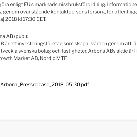
ggöra enligt EU:s marknadsmissbruksförordning. Information
, genom ovanstående kontaktpersons försorg, för offentlig
j 2018 kl 17:30 CET.
a AB (publ):
 är ett investeringsföretag som skapar värden genom att lå
tveckla svenska bolag och fastigheter. Arbona ABs aktie är l
rowth Market AB, Nordic MTF.
Arbona_Pressrelease_2018-05-30.pdf