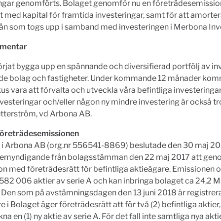
ngar genomförts. Bolaget genomför nu en företrädesemission
igt med kapital för framtida investeringar, samt för att amorte
lån som togs upp i samband med investeringen i Merbona Inv
mentar
börjat bygga upp en spännande och diversifierad portfölj av in
ade bolag och fastigheter. Under kommande 12 månader ko
s vara att förvalta och utveckla våra befintliga investeringa
nvesteringar och/eller någon ny mindre investering är också tro
etterström, vd Arbona AB.
 Företrädesemissionen
n i Arbona AB (org.nr 556541-8869) beslutade den 30 maj 2
bemyndigande från bolagsstämman den 22 maj 2017 att gen
n med företrädesrätt för befintliga aktieägare. Emissionen 
582 006 aktier av serie A och kan inbringa bolaget ca 24,2 Mk
. Den som på avstämningsdagen den 13 juni 2018 är registre
e i Bolaget äger företrädesrätt att för två (2) befintliga aktier
kna en (1) ny aktie av serie A. För det fall inte samtliga nya akt