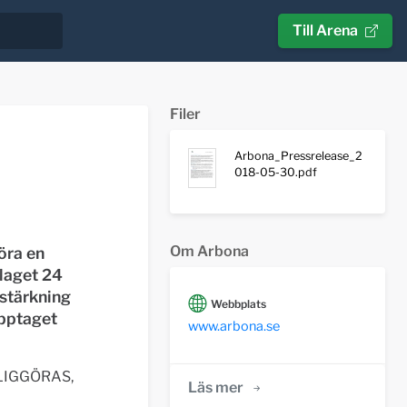
Till Arena
Filer
Arbona_Pressrelease_2
018-05-30.pdf
Om Arbona
öra en
olaget 24
rstärkning
Webbplats
upptaget
www.arbona.se
LIGGÖRAS,
Läs mer