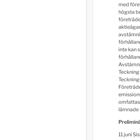
med föret
högsta be
företräde
aktieägar
avstämnin
förhållan
inte kan s
förhållan
Avstämnin
Teckning 
Teckningsk
Företräde
emission
omfattas 
lämnade 
Preliminä
11 juni S