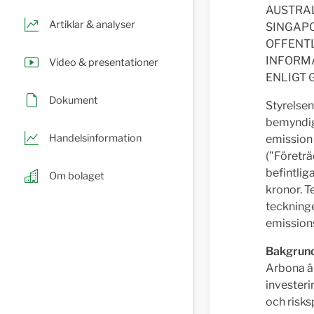
AUSTRAL
Artiklar & analyser
SINGAPO
OFFENTL
INFORMA
Video & presentationer
ENLIGT 
Dokument
Styrelsen
bemyndig
Handelsinformation
emission 
("Företrä
befintliga
Om bolaget
kronor. T
teckninge
emission
Bakgrund
Arbona är
investeri
och risks