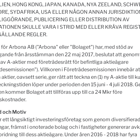
IEN, HONG KONG, JAPAN, KANADA, NYA ZEELAND, SCHWE
RE, SYDAFRIKA, USA ELLER NÅGON ANNAN JURISDIKTIO
IGGÖRANDE, PUBLICERING ELLER DISTRIBUTION AV
TIONEN SKULLE VARA I STRID MED ELLER KRÄVA REGIS
GÄLLANDE REGLER.
 för Arbona AB ("Arbona" eller "Bolaget") har, med stöd av
ande från årsstämman den 22 maj 2017, beslutat att genom
av A-aktier med företrädesrätt för befintliga aktieägare
desemissionen"). Villkoren i Företrädesemissionen innebär att
 aktier, oavsett serie, ger rätt att teckna en (1) ny A-aktie till 
eckningstiden löper under perioden den 15 juni - 4 juli 2018.
n kommer Bolaget att tillföras upp till ca 24 Mkr före
skostnader.
 och Motiv
 ett långsiktigt investeringsföretag som genom diversifiera
ngar, främst i onoterade bolag och i fastigheter genererar av
pridning till dess aktieägare. Under åren 2016 - 2018 har fyra