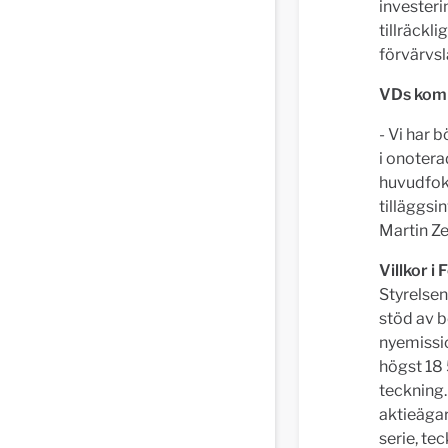
investeri
tillräckl
förvärvs
VDs kom
- Vi har 
i onoter
huvudfoku
tilläggsi
Martin Z
Villkor i
Styrelse
stöd av 
nyemissio
högst 18 
teckning
aktieägar
serie, tec