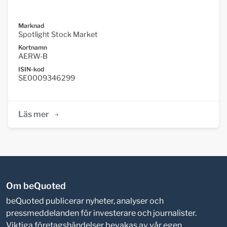
Marknad
Spotlight Stock Market
Kortnamn
AERW-B
ISIN-kod
SE0009346299
Läs mer
Om beQuoted
beQuoted publicerar nyheter, analyser och
pressmeddelanden för investerare och journalister.
Viktiga företagshändelser bevakas av vår egen