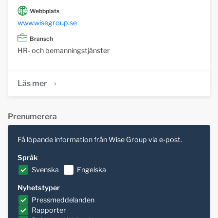
Webbplats
www.wisegroup.se
Bransch
HR- och bemanningstjänster
Läs mer
Prenumerera
Få löpande information från Wise Group via e-post.
Språk
Svenska
Engelska
Nyhetstyper
Pressmeddelanden
Rapporter