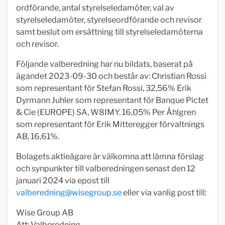
ordförande, antal styrelseledamöter, val av
styrelseledamöter, styrelseordförande och revisor
samt beslut om ersättning till styrelseledamöterna
och revisor.
Följande valberedning har nu bildats, baserat på
ägandet 2023-09-30 och består av: Christian Rossi
som representant för Stefan Rossi, 32,56% Erik
Dyrmann Juhler som representant för Banque Pictet
& Cie (EUROPE) SA, W8IMY. 16,05% Per Åhlgren
som representant för Erik Mitteregger förvaltnings
AB, 16,61%.
Bolagets aktieägare är välkomna att lämna förslag
och synpunkter till valberedningen senast den 12
januari 2024 via epost till
valberedning@wisegroup.se
eller via vanlig post till:
Wise Group AB
Att: Valberedning